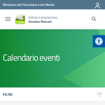
Vai ai contenuti
Vai al menu di navigazione
Vai al footer
Ministero dell'Istruzione e del Merito
Istituto Comprensivo
Amedeo Moscati
Apr
Calendario eventi
FILTRI