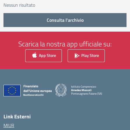
Nessun risultato
Consulta l'archivio
Scarica la nostra app ufficiale su:
App Store
Play Store
Istituto Comprensivo
Amedeo Moscati
Pontecagnano Faiano (SA)
— Visita la pagina iniziale della scuola
Link Esterni
MIUR