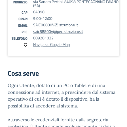
via Sandro Pertini, 84098 PONTECAGNANO FAIANO
INDIRIZZO
(SA)
84098
CAP
9:00-12:00
ORARI
SAIC88800V@istruzione.it
EMAIL
saic88800v@pec.istruzione.it
PEC
089201032
TELEFONO
Naviga su Google Map
Cosa serve
Ogni Utente, dotato di un PC o Tablet e di una
connessione ad internet, a prescindere dal sistema
operativo di cui è dotato il dispositivo, ha la
possibilità di accedere al sistema.
Attraverso le credenziali fornite dalla segreteria
scolastica, l’Utente accede esclusivamente ai dati a