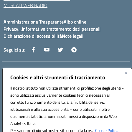
MOSCATI WEB RADIO
Amministrazione Trasparente
Albo online
Privacy…Informativa trattamento dati personali
Dichiarazione di accessibilità
Note legali
Seguici su:
Indirizzo:
Via della Repubblica 84098 – Pontecagnano Faiano (SA)
Centralino:
Cookies e altri strumenti di tracciamento
089 201032
Email:
saic88800v@istruzione.it
Posta elettronica certificata (PEC):
saic88800v@pec.istruzione.it
Il nostro Istituto non utilizza strumenti di profilazione degli utenti -
Codice fiscale: 80028930651
sono utilizzati esclusivamente cookies tecnici necessari al
Codice meccanografico:
saic88800v
corretto funzionamento del sito, alla fruibilità dei servizi
Codice unico di fatturazione (CUF): UFLEGP
istituzionali e alla sua accessibilità – sono utilizzati, inoltre,
strumenti statistici anonimizzati messi a disposizione da Web
Analytics Italia.
Hosting & Powered by 3D Solution S.r.l.
Per saperne di più sul nostro sito, consulta la ns.
Cookie Policy.