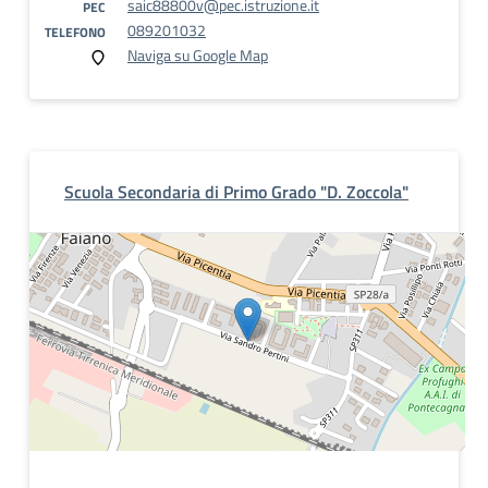
saic88800v@pec.istruzione.it
PEC
089201032
TELEFONO
Naviga su Google Map
Scuola Secondaria di Primo Grado "D. Zoccola"