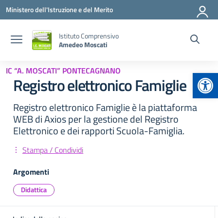
Vai ai contenuti
Vai al menu di navigazione
Vai al footer
Ministero dell'Istruzione e del Merito
Istituto Comprensivo
Amedeo Moscati
IC “A. MOSCATI” PONTECAGNANO
Apr
Registro elettronico Famiglie
Registro elettronico Famiglie è la piattaforma
WEB di Axios per la gestione del Registro
Elettronico e dei rapporti Scuola-Famiglia.
Stampa / Condividi
Argomenti
Didattica