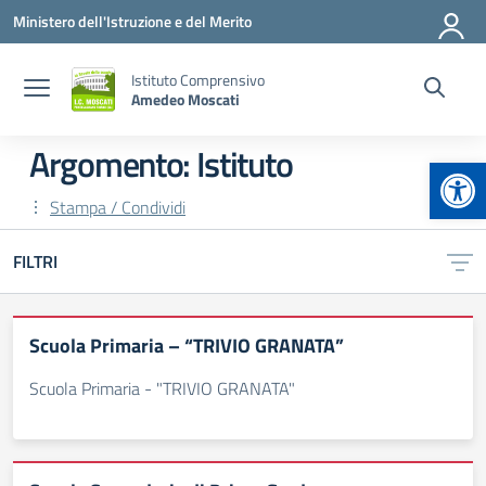
Vai ai contenuti
Vai al menu di navigazione
Vai al footer
Ministero dell'Istruzione e del Merito
Istituto Comprensivo
Amedeo Moscati
Argomento: Istituto
Apr
Stampa / Condividi
FILTRI
Scuola Primaria – “TRIVIO GRANATA”
Scuola Primaria - "TRIVIO GRANATA"