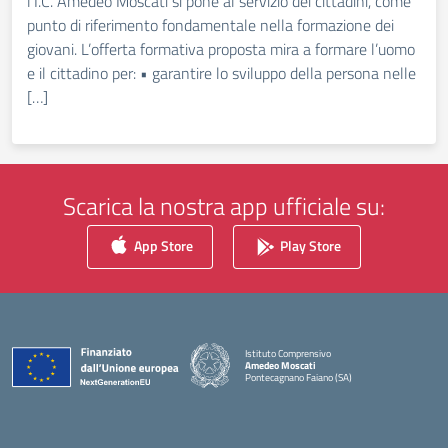
l’I.C. Amedeo Moscati si pone al servizio dei cittadini, come
punto di riferimento fondamentale nella formazione dei
giovani. L’offerta formativa proposta mira a formare l’uomo
e il cittadino per: • garantire lo sviluppo della persona nelle
[…]
Scarica la nostra app ufficiale su:
App Store
Play Store
Istituto Comprensivo
Amedeo Moscati
Pontecagnano Faiano (SA)
— Visita la pagina iniziale della scuola