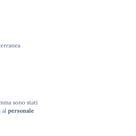
terranea
amma sono stati
i al
personale