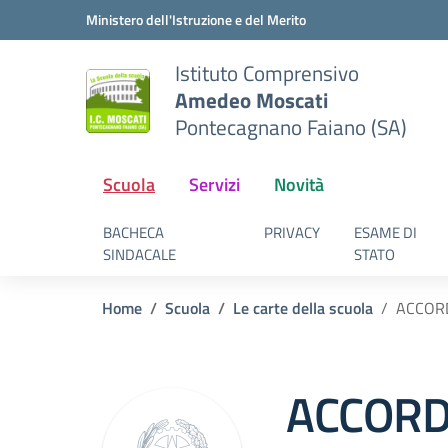
Vai ai contenuti
Vai al menu di navigazione
Vai al footer
Ministero dell'Istruzione e del Merito
Istituto Comprensivo
Amedeo Moscati
Pontecagnano Faiano (SA)
Scuola
Servizi
Novità
BACHECA
PRIVACY
ESAME DI
SINDACALE
STATO
Home
Scuola
Le carte della scuola
ACCOR
ACCORD