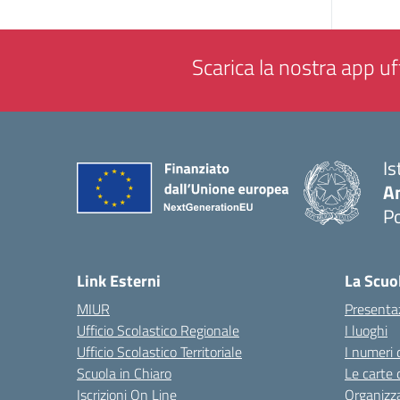
Scarica la nostra app uff
Is
A
P
— 
Link Esterni
La Scuo
MIUR
Presenta
Ufficio Scolastico Regionale
I luoghi
Ufficio Scolastico Territoriale
I numeri 
Scuola in Chiaro
Le carte 
Iscrizioni On Line
Organizz