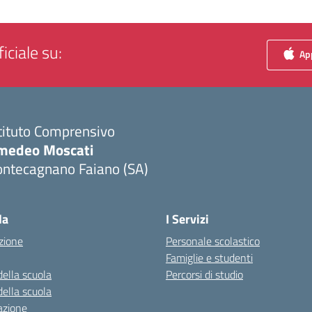
iciale su:
App
tituto Comprensivo
medeo Moscati
ontecagnano Faiano (SA)
Visita la pagina iniziale della scuola
la
I Servizi
zione
Personale scolastico
Famiglie e studenti
della scuola
Percorsi di studio
della scuola
azione