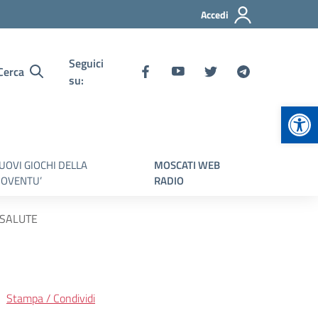
Accedi
Seguici
Cerca
su:
Apr
UOVI GIOCHI DELLA
MOSCATI WEB
IOVENTU’
RADIO
 SALUTE
Stampa / Condividi