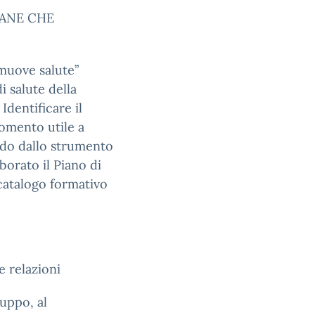
PANE CHE
muove salute”
i salute della
dentificare il
momento utile a
ndo dallo strumento
aborato il Piano di
l catalogo formativo
 relazioni
ruppo, al