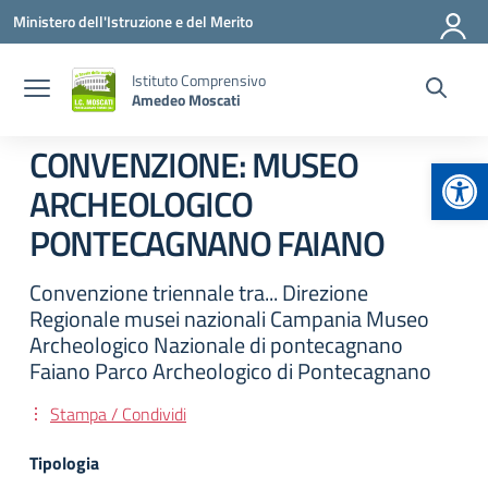
Vai ai contenuti
Vai al menu di navigazione
Vai al footer
Ministero dell'Istruzione e del Merito
Istituto Comprensivo
Amedeo Moscati
CONVENZIONE: MUSEO
Apr
ARCHEOLOGICO
PONTECAGNANO FAIANO
Convenzione triennale tra... Direzione
Regionale musei nazionali Campania Museo
Archeologico Nazionale di pontecagnano
Faiano Parco Archeologico di Pontecagnano
Stampa / Condividi
Tipologia