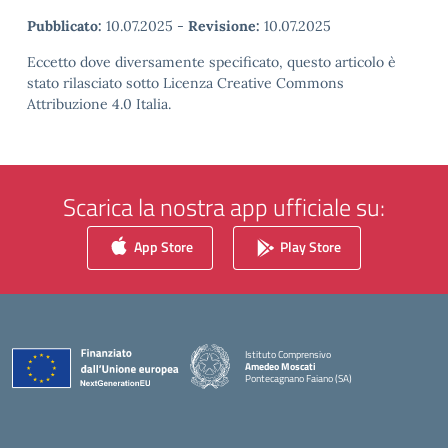
Pubblicato:
10.07.2025
-
Revisione:
10.07.2025
Eccetto dove diversamente specificato, questo articolo è
stato rilasciato sotto Licenza Creative Commons
Attribuzione 4.0 Italia.
Scarica la nostra app ufficiale su:
App Store
Play Store
Istituto Comprensivo
Amedeo Moscati
Pontecagnano Faiano (SA)
— Visita la pagina iniziale della scuola