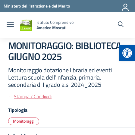
Vai ai contenuti
Vai al menu di navigazione
Vai al footer
Ministero dell'Istruzione e del Merito
Istituto Comprensivo
Amedeo Moscati
MONITORAGGIO: BIBLIOTECA
Apr
GIUGNO 2025
Monitoraggio dotazione libraria ed eventi
Lettura scuola dell'infanzia, primaria,
secondaria di I grado a.s. 2024_2025
Stampa / Condividi
Tipologia
Monitoraggi