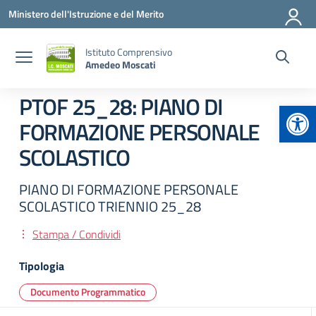
Vai ai contenuti
Vai al menu di navigazione
Vai al footer
Ministero dell'Istruzione e del Merito
Istituto Comprensivo
Amedeo Moscati
PTOF 25_28: PIANO DI
Apr
FORMAZIONE PERSONALE
SCOLASTICO
PIANO DI FORMAZIONE PERSONALE
SCOLASTICO TRIENNIO 25_28
Stampa / Condividi
Tipologia
Documento Programmatico