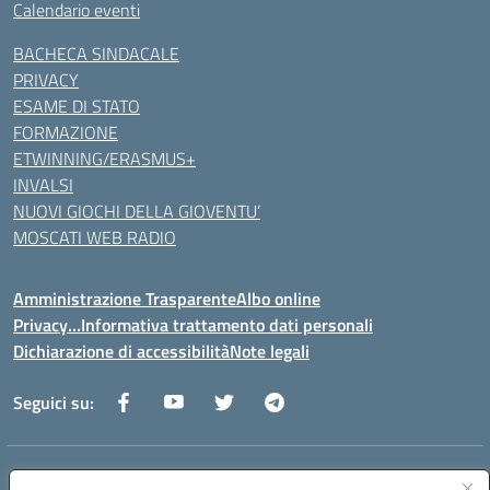
Calendario eventi
BACHECA SINDACALE
PRIVACY
ESAME DI STATO
FORMAZIONE
ETWINNING/ERASMUS+
INVALSI
NUOVI GIOCHI DELLA GIOVENTU’
MOSCATI WEB RADIO
Amministrazione Trasparente
Albo online
Privacy…Informativa trattamento dati personali
Dichiarazione di accessibilità
Note legali
Seguici su:
Indirizzo:
Via della Repubblica 84098 – Pontecagnano Faiano (SA)