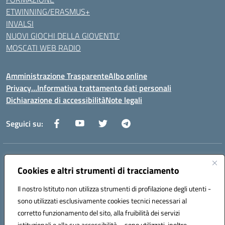
ETWINNING/ERASMUS+
INVALSI
NUOVI GIOCHI DELLA GIOVENTU’
MOSCATI WEB RADIO
Amministrazione Trasparente
Albo online
Privacy…Informativa trattamento dati personali
Dichiarazione di accessibilità
Note legali
Seguici su:
Indirizzo:
Via della Repubblica 84098 – Pontecagnano Faiano (SA)
Centralino:
Cookies e altri strumenti di tracciamento
089 201032
Email:
saic88800v@istruzione.it
Posta elettronica certificata (PEC):
saic88800v@pec.istruzione.it
Il nostro Istituto non utilizza strumenti di profilazione degli utenti -
Codice fiscale: 80028930651
sono utilizzati esclusivamente cookies tecnici necessari al
Codice meccanografico:
saic88800v
corretto funzionamento del sito, alla fruibilità dei servizi
Codice unico di fatturazione (CUF): UFLEGP
istituzionali e alla sua accessibilità – sono utilizzati, inoltre,