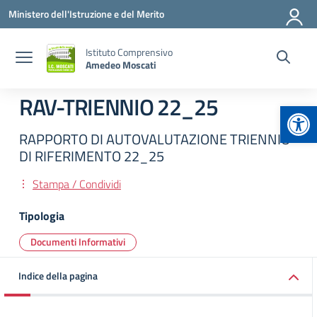
Vai ai contenuti
Vai al menu di navigazione
Vai al footer
Ministero dell'Istruzione e del Merito
Istituto Comprensivo
Amedeo Moscati
RAV-TRIENNIO 22_25
Apr
RAPPORTO DI AUTOVALUTAZIONE TRIENNIO
DI RIFERIMENTO 22_25
Stampa / Condividi
Tipologia
Documenti Informativi
Indice della pagina