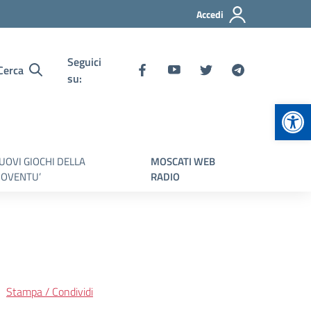
Accedi
Seguici
Cerca
su:
Apr
UOVI GIOCHI DELLA
MOSCATI WEB
IOVENTU’
RADIO
Stampa / Condividi