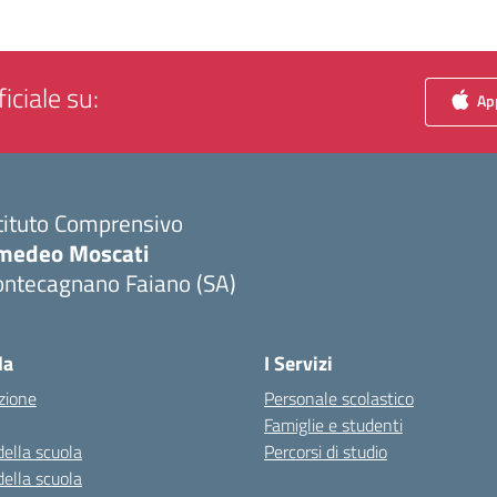
iciale su:
App
tituto Comprensivo
medeo Moscati
ontecagnano Faiano (SA)
Visita la pagina iniziale della scuola
la
I Servizi
zione
Personale scolastico
Famiglie e studenti
della scuola
Percorsi di studio
della scuola