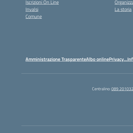
Iscrizioni On Line
Organizz
Invalsi
La storia
Comune
Amministrazione Trasparente
Albo online
Privacy…Inf
Centralino:
089 20103