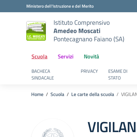
Vai ai contenuti
Vai al menu di navigazione
Vai al footer
Ministero dell'Istruzione e del Merito
Istituto Comprensivo
Amedeo Moscati
Pontecagnano Faiano (SA)
Scuola
Servizi
Novità
BACHECA
PRIVACY
ESAME DI
SINDACALE
STATO
Home
Scuola
Le carte della scuola
VIGILA
VIGILA