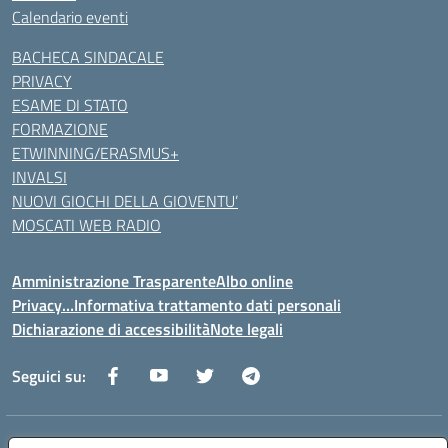
Calendario eventi
BACHECA SINDACALE
PRIVACY
ESAME DI STATO
FORMAZIONE
ETWINNING/ERASMUS+
INVALSI
NUOVI GIOCHI DELLA GIOVENTU’
MOSCATI WEB RADIO
Amministrazione Trasparente
Albo online
Privacy…Informativa trattamento dati personali
Dichiarazione di accessibilità
Note legali
Seguici su:
Indirizzo:
Via della Repubblica 84098 – Pontecagnano Faiano (SA)