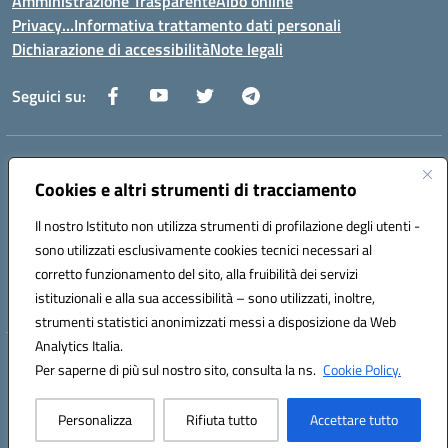
Amministrazione Trasparente
Albo online
Privacy…Informativa trattamento dati personali
Dichiarazione di accessibilità
Note legali
Seguici su:
Indirizzo:
Via della Repubblica 84098 – Pontecagnano Faiano (SA)
Centralino:
Cookies e altri strumenti di tracciamento
089 201032
Email:
saic88800v@istruzione.it
Posta elettronica certificata (PEC):
saic88800v@pec.istruzione.it
Il nostro Istituto non utilizza strumenti di profilazione degli utenti -
Codice fiscale: 80028930651
sono utilizzati esclusivamente cookies tecnici necessari al
Codice meccanografico:
saic88800v
corretto funzionamento del sito, alla fruibilità dei servizi
Codice unico di fatturazione (CUF): UFLEGP
istituzionali e alla sua accessibilità – sono utilizzati, inoltre,
strumenti statistici anonimizzati messi a disposizione da Web
Analytics Italia.
Hosting & Powered by 3D Solution S.r.l.
Per saperne di più sul nostro sito, consulta la ns.
Cookie Policy.
Concept & Design by Designers Italia
Personalizza
Rifiuta tutto
Accettare tutto