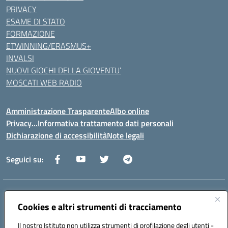
PRIVACY
ESAME DI STATO
FORMAZIONE
ETWINNING/ERASMUS+
INVALSI
NUOVI GIOCHI DELLA GIOVENTU’
MOSCATI WEB RADIO
Amministrazione Trasparente
Albo online
Privacy…Informativa trattamento dati personali
Dichiarazione di accessibilità
Note legali
Seguici su:
Indirizzo:
Via della Repubblica 84098 – Pontecagnano Faiano (SA)
Centralino:
Cookies e altri strumenti di tracciamento
089 201032
Email:
saic88800v@istruzione.it
Posta elettronica certificata (PEC):
saic88800v@pec.istruzione.it
Il nostro Istituto non utilizza strumenti di profilazione degli utenti -