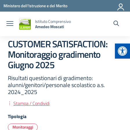
Vai ai contenuti
Vai al menu di navigazione
Vai al footer
Ministero dell'Istruzione e del Merito
Istituto Comprensivo
Amedeo Moscati
CUSTOMER SATISFACTION:
Apr
Monitoraggio gradimento
Giugno 2025
Risultati questionari di gradimento:
alunni/genitori/personale scolastico a.s.
2024_2025
Stampa / Condividi
Tipologia
Monitoraggi