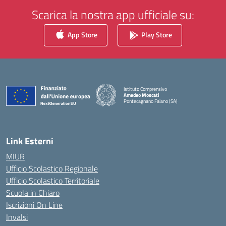
Scarica la nostra app ufficiale su:
App Store
Play Store
Istituto Comprensivo
Amedeo Moscati
Pontecagnano Faiano (SA)
— Visita la pagina iniziale della scuola
Link Esterni
MIUR
Ufficio Scolastico Regionale
Ufficio Scolastico Territoriale
Scuola in Chiaro
Iscrizioni On Line
Invalsi