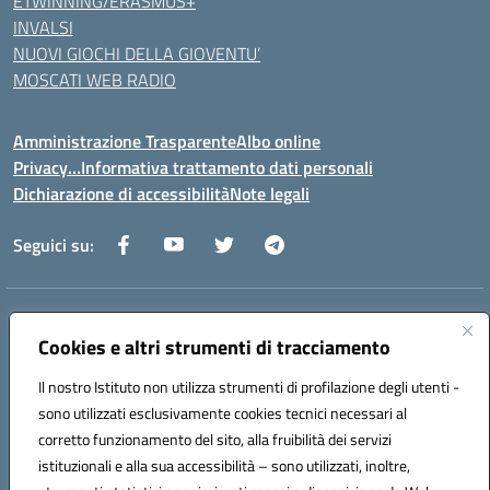
ETWINNING/ERASMUS+
INVALSI
NUOVI GIOCHI DELLA GIOVENTU’
MOSCATI WEB RADIO
Amministrazione Trasparente
Albo online
Privacy…Informativa trattamento dati personali
Dichiarazione di accessibilità
Note legali
Seguici su:
Indirizzo:
Via della Repubblica 84098 – Pontecagnano Faiano (SA)
Cookies e altri strumenti di tracciamento
Centralino:
089 201032
Email:
saic88800v@istruzione.it
Posta elettronica certificata (PEC):
saic88800v@pec.istruzione.it
Il nostro Istituto non utilizza strumenti di profilazione degli utenti -
Codice fiscale: 80028930651
sono utilizzati esclusivamente cookies tecnici necessari al
Codice meccanografico:
saic88800v
corretto funzionamento del sito, alla fruibilità dei servizi
Codice unico di fatturazione (CUF): UFLEGP
istituzionali e alla sua accessibilità – sono utilizzati, inoltre,