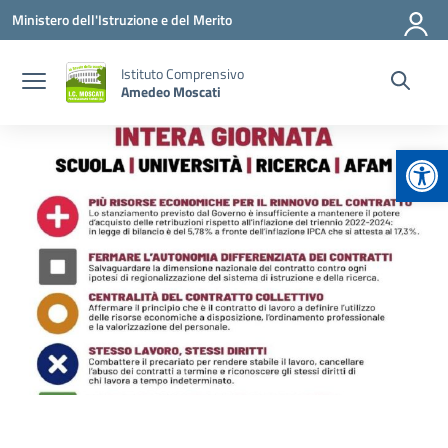
Vai ai contenuti
Vai al menu di navigazione
Vai al footer
Ministero dell'Istruzione e del Merito
Istituto Comprensivo
Amedeo Moscati
Apr