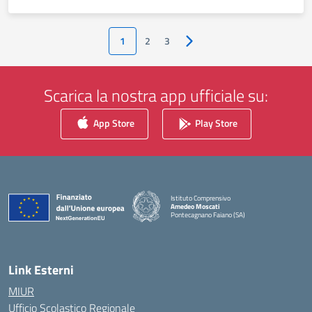
1
2
3
Pagina successiva
Scarica la nostra app ufficiale su:
App Store
Play Store
Istituto Comprensivo
Amedeo Moscati
Pontecagnano Faiano (SA)
— Visita la pagina iniziale della scuola
Link Esterni
MIUR
Ufficio Scolastico Regionale