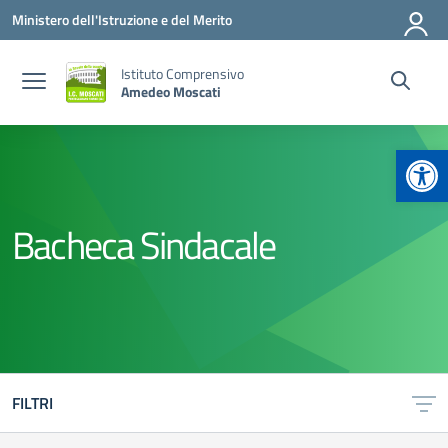
Vai ai contenuti
Vai al menu di navigazione
Vai al footer
Ministero dell'Istruzione e del Merito
Istituto Comprensivo
Amedeo Moscati
Apr
Bacheca Sindacale
FILTRI