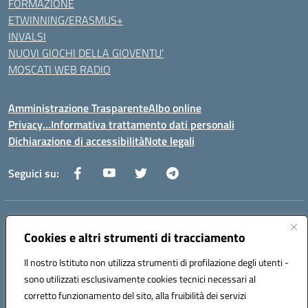
FORMAZIONE
ETWINNING/ERASMUS+
INVALSI
NUOVI GIOCHI DELLA GIOVENTU’
MOSCATI WEB RADIO
Amministrazione Trasparente
Albo online
Privacy…Informativa trattamento dati personali
Dichiarazione di accessibilità
Note legali
Seguici su:
Indirizzo:
Via della Repubblica 84098 – Pontecagnano Faiano (SA)
Centralino:
Cookies e altri strumenti di tracciamento
089 201032
Email:
saic88800v@istruzione.it
Posta elettronica certificata (PEC):
saic88800v@pec.istruzione.it
Il nostro Istituto non utilizza strumenti di profilazione degli utenti -
Codice fiscale: 80028930651
sono utilizzati esclusivamente cookies tecnici necessari al
Codice meccanografico:
saic88800v
corretto funzionamento del sito, alla fruibilità dei servizi
Codice unico di fatturazione (CUF): UFLEGP