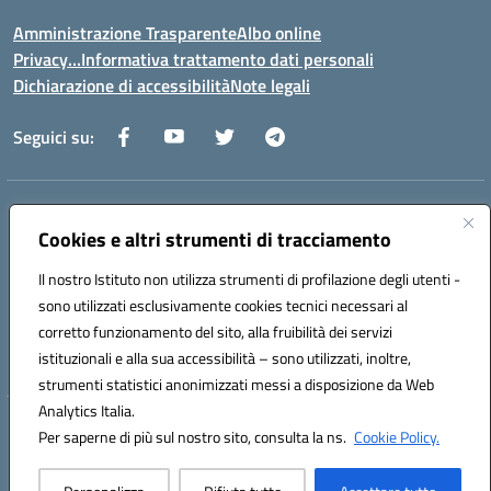
Amministrazione Trasparente
Albo online
Privacy…Informativa trattamento dati personali
Dichiarazione di accessibilità
Note legali
Seguici su:
Indirizzo:
Via della Repubblica 84098 – Pontecagnano Faiano (SA)
Centralino:
Cookies e altri strumenti di tracciamento
089 201032
Email:
saic88800v@istruzione.it
Posta elettronica certificata (PEC):
saic88800v@pec.istruzione.it
Il nostro Istituto non utilizza strumenti di profilazione degli utenti -
Codice fiscale: 80028930651
sono utilizzati esclusivamente cookies tecnici necessari al
Codice meccanografico:
saic88800v
corretto funzionamento del sito, alla fruibilità dei servizi
Codice unico di fatturazione (CUF): UFLEGP
istituzionali e alla sua accessibilità – sono utilizzati, inoltre,
strumenti statistici anonimizzati messi a disposizione da Web
Analytics Italia.
Hosting & Powered by 3D Solution S.r.l.
Per saperne di più sul nostro sito, consulta la ns.
Cookie Policy.
Concept & Design by Designers Italia