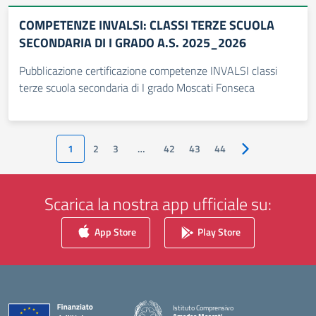
COMPETENZE INVALSI: CLASSI TERZE SCUOLA
SECONDARIA DI I GRADO A.S. 2025_2026
Pubblicazione certificazione competenze INVALSI classi
terze scuola secondaria di I grado Moscati Fonseca
1
2
3
…
42
43
44
Pagina successiv
Scarica la nostra app ufficiale su:
App Store
Play Store
Istituto Comprensivo