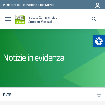
Vai ai contenuti
Vai al menu di navigazione
Vai al footer
Ministero dell'Istruzione e del Merito
Istituto Comprensivo
Amedeo Moscati
Apr
Notizie in evidenza
FILTRI