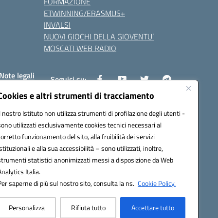
FORMAZIONE
ETWINNING/ERASMUS+
INVALSI
NUOVI GIOCHI DELLA GIOVENTU’
MOSCATI WEB RADIO
Note legali
Seguici su:
Cookies e altri strumenti di tracciamento
Il nostro Istituto non utilizza strumenti di profilazione degli utenti -
8800v@pec.istruzione.it
sono utilizzati esclusivamente cookies tecnici necessari al
corretto funzionamento del sito, alla fruibilità dei servizi
istituzionali e alla sua accessibilità – sono utilizzati, inoltre,
strumenti statistici anonimizzati messi a disposizione da Web
Analytics Italia.
Per saperne di più sul nostro sito, consulta la ns.
Cookie Policy.
Personalizza
Rifiuta tutto
Accettare tutto