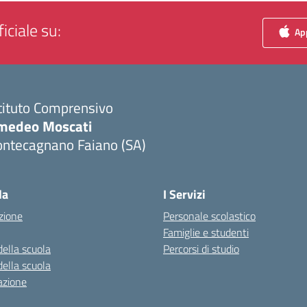
iciale su:
App
tituto Comprensivo
medeo Moscati
ontecagnano Faiano (SA)
Visita la pagina iniziale della scuola
la
I Servizi
zione
Personale scolastico
Famiglie e studenti
della scuola
Percorsi di studio
della scuola
azione