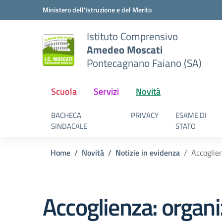
Vai ai contenuti
Vai al menu di navigazione
Vai al footer
Ministero dell'Istruzione e del Merito
Istituto Comprensivo
Amedeo Moscati
Pontecagnano Faiano (SA)
Scuola
Servizi
Novità
BACHECA
PRIVACY
ESAME DI
SINDACALE
STATO
Home
Novità
Notizie in evidenza
Accoglie
Accoglienza: organ