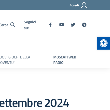
Accedi
Seguici
Cerca
su:
Apr
UOVI GIOCHI DELLA
MOSCATI WEB
IOVENTU’
RADIO
 settembre 2024