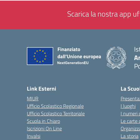
Scarica la nostra app uff
Is
A
P
— 
Link Esterni
La Scuo
MIUR
Presenta
Ufficio Scolastico Regionale
I luoghi
Ufficio Scolastico Territoriale
I numeri 
Scuola in Chiaro
Le carte 
Iscrizioni On Line
Organizz
Invalsi
La storia