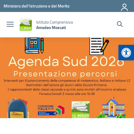
Vai ai contenuti
Vai al menu di navigazione
Vai al footer
Ministero dell'Istruzione e del Merito
Istituto Comprensivo
Amedeo Moscati
Apr