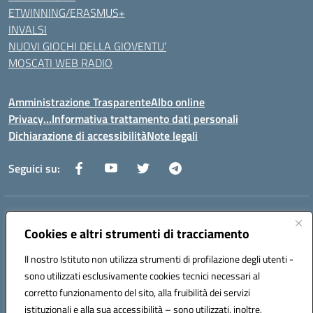
ETWINNING/ERASMUS+
INVALSI
NUOVI GIOCHI DELLA GIOVENTU’
MOSCATI WEB RADIO
Amministrazione Trasparente
Albo online
Privacy…Informativa trattamento dati personali
Dichiarazione di accessibilità
Note legali
Seguici su:
Indirizzo:
Via della Repubblica 84098 – Pontecagnano Faiano (SA)
Centralino:
089 201032
Email:
saic88800v@istruzione.it
Cookies e altri strumenti di tracciamento
Posta elettronica certificata (PEC):
saic88800v@pec.istruzione.it
Il nostro Istituto non utilizza strumenti di profilazione degli utenti -
Codice fiscale: 80028930651
sono utilizzati esclusivamente cookies tecnici necessari al
Codice meccanografico:
saic88800v
corretto funzionamento del sito, alla fruibilità dei servizi
Codice unico di fatturazione (CUF): UFLEGP
istituzionali e alla sua accessibilità – sono utilizzati, inoltre,