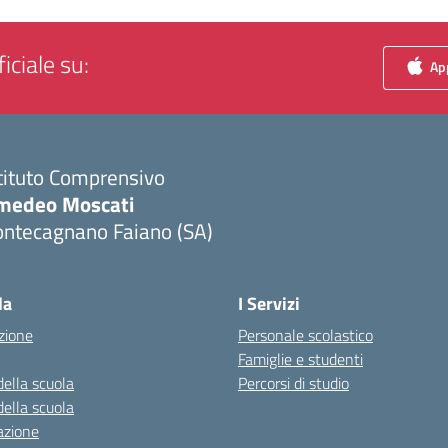
iciale su:
App
tituto Comprensivo
medeo Moscati
ontecagnano Faiano (SA)
Visita la pagina iniziale della scuola
la
I Servizi
zione
Personale scolastico
Famiglie e studenti
della scuola
Percorsi di studio
della scuola
azione