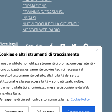
FORMAZIONE
ETWINNING/ERASMUS+
INVALSI
NUOVI GIOCHI DELLA GIOVENTU’
MOSCATI WEB RADIO
Note legali
Seguici su:
Cookies e altri strumenti di tracciamento
Il nostro Istituto non utilizza strumenti di profilazione degli utenti -
8800v@pec.istruzione.it
sono utilizzati esclusivamente cookies tecnici necessari al
corretto funzionamento del sito, alla fruibilità dei servizi
istituzionali e alla sua accessibilità – sono utilizzati, inoltre,
strumenti statistici anonimizzati messi a disposizione da Web
Analytics Italia.
Per saperne di più sul nostro sito, consulta la ns.
Cookie Policy.
Personalizza
Rifiuta tutto
Accettare tutto