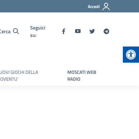
Accedi
Seguici
Cerca
su:
Apr
UOVI GIOCHI DELLA
MOSCATI WEB
IOVENTU’
RADIO