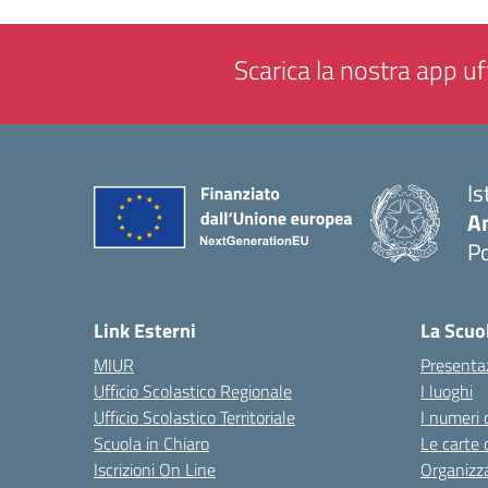
Scarica la nostra app uff
Is
A
P
— 
Link Esterni
La Scuo
MIUR
Presenta
Ufficio Scolastico Regionale
I luoghi
Ufficio Scolastico Territoriale
I numeri 
Scuola in Chiaro
Le carte 
Iscrizioni On Line
Organizz