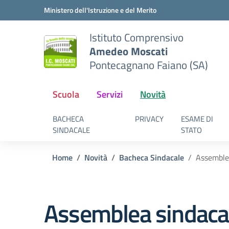
Vai ai contenuti
Vai al menu di navigazione
Vai al footer
Ministero dell'Istruzione e del Merito
Istituto Comprensivo
Amedeo Moscati
Pontecagnano Faiano (SA)
Scuola
Servizi
Novità
BACHECA
PRIVACY
ESAME DI
SINDACALE
STATO
Home
Novità
Bacheca Sindacale
Assemblea
Assemblea sindacal