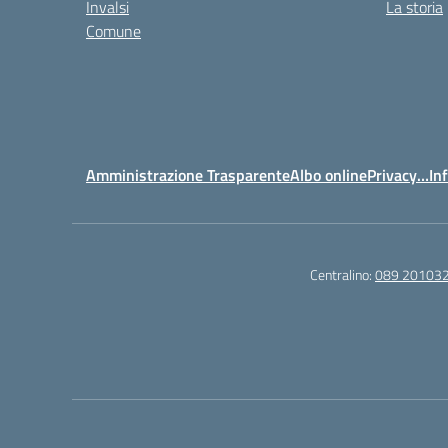
Invalsi
La storia
Comune
Amministrazione Trasparente
Albo online
Privacy…Inf
Centralino:
089 20103