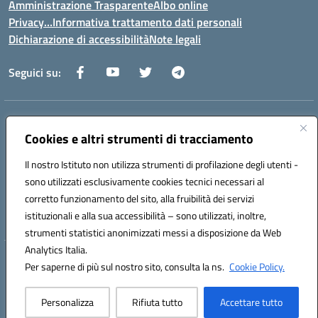
Amministrazione Trasparente
Albo online
Privacy…Informativa trattamento dati personali
Dichiarazione di accessibilità
Note legali
Seguici su:
Indirizzo:
Via della Repubblica 84098 – Pontecagnano Faiano (SA)
Centralino:
Cookies e altri strumenti di tracciamento
089 201032
Email:
saic88800v@istruzione.it
Posta elettronica certificata (PEC):
saic88800v@pec.istruzione.it
Il nostro Istituto non utilizza strumenti di profilazione degli utenti -
Codice fiscale: 80028930651
sono utilizzati esclusivamente cookies tecnici necessari al
Codice meccanografico:
saic88800v
corretto funzionamento del sito, alla fruibilità dei servizi
Codice unico di fatturazione (CUF): UFLEGP
istituzionali e alla sua accessibilità – sono utilizzati, inoltre,
strumenti statistici anonimizzati messi a disposizione da Web
Analytics Italia.
Hosting & Powered by 3D Solution S.r.l.
Per saperne di più sul nostro sito, consulta la ns.
Cookie Policy.
Concept & Design by Designers Italia
Personalizza
Rifiuta tutto
Accettare tutto