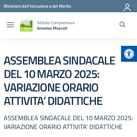
Vai ai contenuti
Vai al menu di navigazione
Vai al footer
Ministero dell'Istruzione e del Merito
Istituto Comprensivo
Amedeo Moscati
Apr
ASSEMBLEA SINDACALE
DEL 10 MARZO 2025:
VARIAZIONE ORARIO
ATTIVITA’ DIDATTICHE
ASSEMBLEA SINDACALE DEL 10 MARZO 2025:
VARIAZIONE ORARIO ATTIVITA' DIDATTICHE