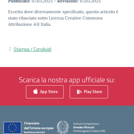
Pubblicato:
07.03.2025
-
Revisione:
07.03.2025
Eccetto dove diversamente specificato, questo articolo è
stato rilasciato sotto Licenza Creative Commons
Attribuzione 4.0 Italia.
Stampa / Condividi
Scarica la nostra app ufficiale su:
App Store
Play Store
Istituto Comprensivo
Amedeo Moscati
Pontecagnano Faiano (SA)