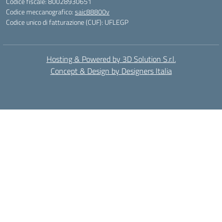
Codice fiscale: 80028930651
Codice meccanografico:
saic88800v
Codice unico di fatturazione (CUF): UFLEGP
Hosting & Powered by 3D Solution S.r.l.
Concept & Design by Designers Italia