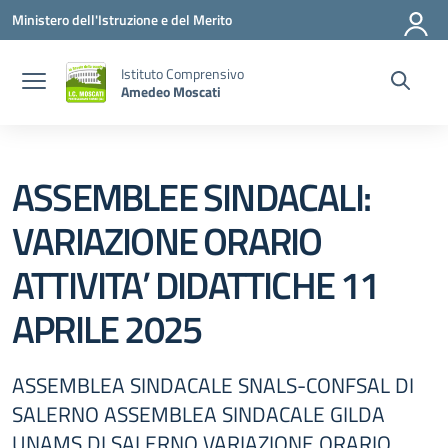
Vai ai contenuti
Vai al menu di navigazione
Vai al footer
Ministero dell'Istruzione e del Merito
Istituto Comprensivo
Amedeo Moscati
ASSEMBLEE SINDACALI:
VARIAZIONE ORARIO
ATTIVITA’ DIDATTICHE 11
APRILE 2025
ASSEMBLEA SINDACALE SNALS-CONFSAL DI
SALERNO ASSEMBLEA SINDACALE GILDA
UNAMS DI SALERNO VARIAZIONE ORARIO