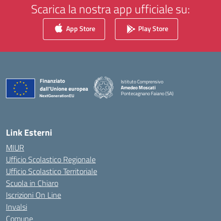
Scarica la nostra app ufficiale su:
App Store
Play Store
Istituto Comprensivo
Amedeo Moscati
Pontecagnano Faiano (SA)
— Visita la pagina iniziale della scuola
Link Esterni
MIUR
Ufficio Scolastico Regionale
Ufficio Scolastico Territoriale
Scuola in Chiaro
Iscrizioni On Line
Invalsi
Comune