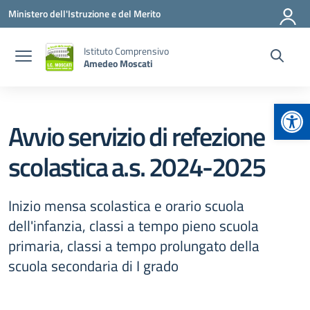
Vai ai contenuti
Vai al menu di navigazione
Vai al footer
Ministero dell'Istruzione e del Merito
Istituto Comprensivo
Amedeo Moscati
Apr
Avvio servizio di refezione
scolastica a.s. 2024-2025
Inizio mensa scolastica e orario scuola
dell'infanzia, classi a tempo pieno scuola
primaria, classi a tempo prolungato della
scuola secondaria di I grado