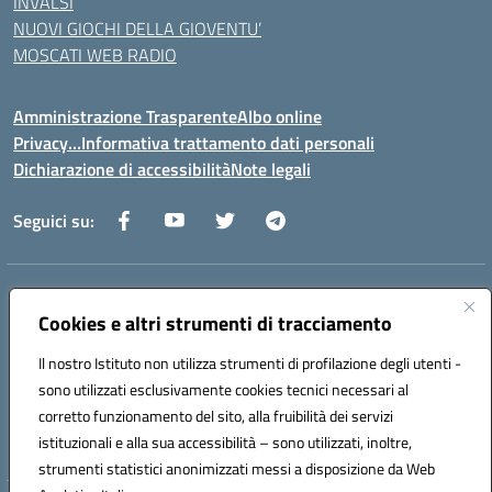
INVALSI
NUOVI GIOCHI DELLA GIOVENTU’
MOSCATI WEB RADIO
Amministrazione Trasparente
Albo online
Privacy…Informativa trattamento dati personali
Dichiarazione di accessibilità
Note legali
Seguici su:
Indirizzo:
Via della Repubblica 84098 – Pontecagnano Faiano (SA)
Centralino:
Cookies e altri strumenti di tracciamento
089 201032
Email:
saic88800v@istruzione.it
Posta elettronica certificata (PEC):
saic88800v@pec.istruzione.it
Il nostro Istituto non utilizza strumenti di profilazione degli utenti -
Codice fiscale: 80028930651
sono utilizzati esclusivamente cookies tecnici necessari al
Codice meccanografico:
saic88800v
corretto funzionamento del sito, alla fruibilità dei servizi
Codice unico di fatturazione (CUF): UFLEGP
istituzionali e alla sua accessibilità – sono utilizzati, inoltre,
strumenti statistici anonimizzati messi a disposizione da Web