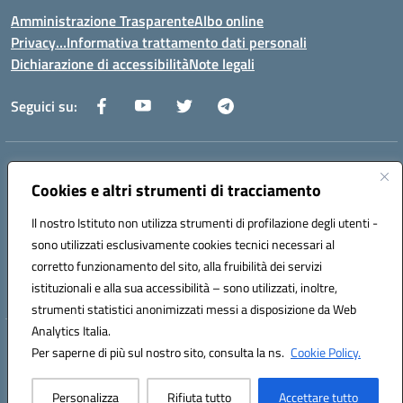
Amministrazione Trasparente
Albo online
Privacy…Informativa trattamento dati personali
Dichiarazione di accessibilità
Note legali
Seguici su:
Indirizzo:
Via della Repubblica 84098 – Pontecagnano Faiano (SA)
Centralino:
Cookies e altri strumenti di tracciamento
089 201032
Email:
saic88800v@istruzione.it
Posta elettronica certificata (PEC):
saic88800v@pec.istruzione.it
Il nostro Istituto non utilizza strumenti di profilazione degli utenti -
Codice fiscale: 80028930651
sono utilizzati esclusivamente cookies tecnici necessari al
Codice meccanografico:
saic88800v
corretto funzionamento del sito, alla fruibilità dei servizi
Codice unico di fatturazione (CUF): UFLEGP
istituzionali e alla sua accessibilità – sono utilizzati, inoltre,
strumenti statistici anonimizzati messi a disposizione da Web
Analytics Italia.
Hosting & Powered by 3D Solution S.r.l.
Per saperne di più sul nostro sito, consulta la ns.
Cookie Policy.
Concept & Design by Designers Italia
Personalizza
Rifiuta tutto
Accettare tutto