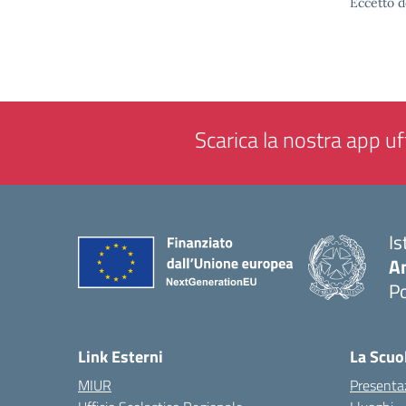
Eccetto d
Scarica la nostra app uff
Is
A
P
— 
Link Esterni
La Scuo
MIUR
Presenta