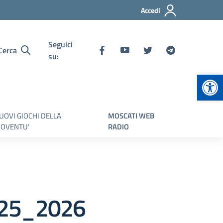
Accedi
Seguici
Cerca
su:
Apr
UOVI GIOCHI DELLA
MOSCATI WEB
IOVENTU’
RADIO
025_2026