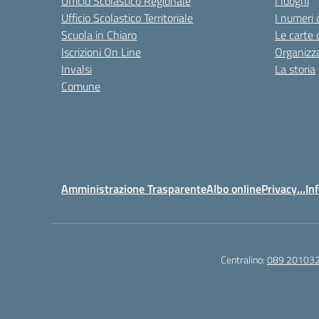
Ufficio Scolastico Regionale
I luoghi
Ufficio Scolastico Territoriale
I numeri 
Scuola in Chiaro
Le carte 
Iscrizioni On Line
Organizz
Invalsi
La storia
Comune
Amministrazione Trasparente
Albo online
Privacy…Inf
Centralino:
089 20103