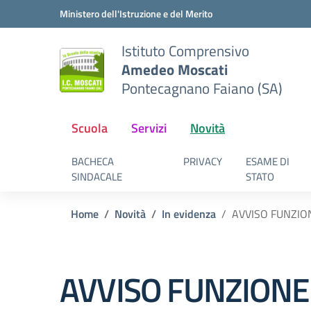
Vai ai contenuti
Vai al menu di navigazione
Vai al footer
Ministero dell'Istruzione e del Merito
Istituto Comprensivo
Amedeo Moscati
Pontecagnano Faiano (SA)
Scuola
Servizi
Novità
BACHECA
PRIVACY
ESAME DI
SINDACALE
STATO
Home
Novità
In evidenza
AVVISO FUNZIO
AVVISO FUNZIONE