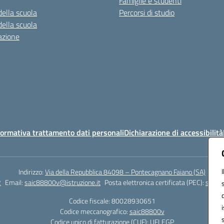
Famiglie e studenti
della scuola
Percorsi di studio
della scuola
azione
ormativa trattamento dati personali
Dichiarazione di accessibilità
Indirizzo:
Via della Repubblica 84098 – Pontecagnano Faiano (SA)
2
Email:
saic88800v@istruzione.it
Posta elettronica certificata (PEC):
saic8
Codice fiscale: 80028930651
Codice meccanografico:
saic88800v
Codice unico di fatturazione (CUF): UFLEGP