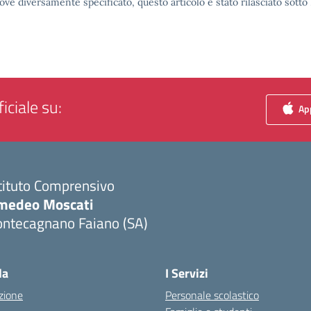
ove diversamente specificato, questo articolo è stato rilasciato sott
iciale su:
App
tituto Comprensivo
medeo Moscati
ontecagnano Faiano (SA)
Visita la pagina iniziale della scuola
la
I Servizi
zione
Personale scolastico