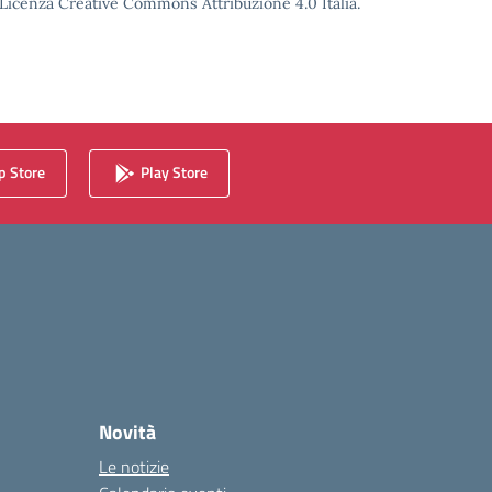
o Licenza Creative Commons Attribuzione 4.0 Italia.
 Store
Play Store
Novità
Le notizie