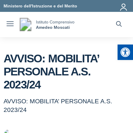
Vai ai contenuti
Vai al menu di navigazione
Vai al footer
Ministero dell'Istruzione e del Merito
Istituto Comprensivo
Amedeo Moscati
Apr
AVVISO: MOBILITA’
PERSONALE A.S.
2023/24
AVVISO: MOBILITA’ PERSONALE A.S.
2023/24