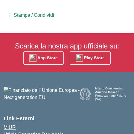
Stampa / Condividi
Scarica la nostra app ufficiale su:
App Store
Play Store
Istituto Comprensivo
Amedeo Moscati
Pontecagnano Faiano
(SA)
— Visita la pagina iniziale d
Link Esterni
MIUR