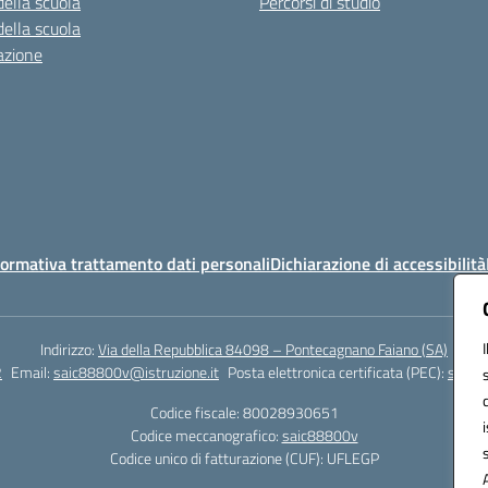
della scuola
Percorsi di studio
della scuola
azione
ormativa trattamento dati personali
Dichiarazione di accessibilità
Indirizzo:
Via della Repubblica 84098 – Pontecagnano Faiano (SA)
2
Email:
saic88800v@istruzione.it
Posta elettronica certificata (PEC):
saic8
Codice fiscale: 80028930651
Codice meccanografico:
saic88800v
Codice unico di fatturazione (CUF): UFLEGP