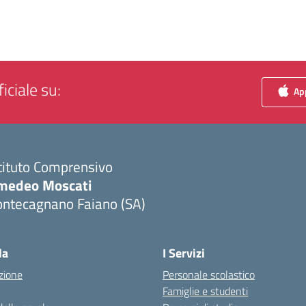
iciale su:
App
tituto Comprensivo
medeo Moscati
ontecagnano Faiano (SA)
Visita la pagina iniziale della scuola
la
I Servizi
zione
Personale scolastico
Famiglie e studenti