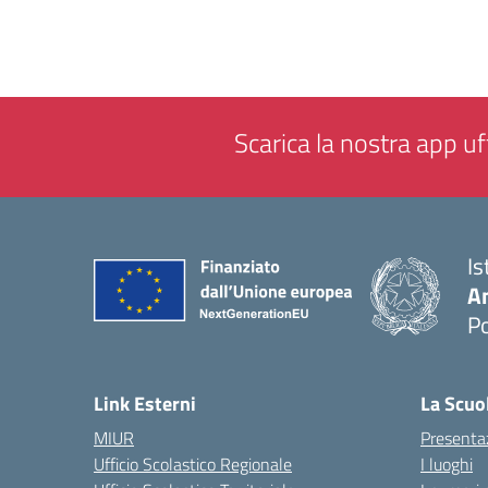
Scarica la nostra app uff
Is
A
P
— 
Link Esterni
La Scuo
MIUR
Presenta
Ufficio Scolastico Regionale
I luoghi