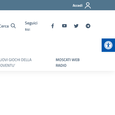
Accedi
Seguici
Cerca
su:
Apr
UOVI GIOCHI DELLA
MOSCATI WEB
IOVENTU’
RADIO