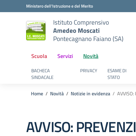
Vai ai contenuti
Vai al menu di navigazione
Vai al footer
Ministero dell'Istruzione e del Merito
Istituto Comprensivo
Amedeo Moscati
Pontecagnano Faiano (SA)
Scuola
Servizi
Novità
BACHECA
PRIVACY
ESAME DI
SINDACALE
STATO
Home
Novità
Notizie in evidenza
AVVISO:
AVVISO: PREVENZ