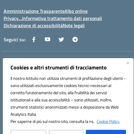
Amministrazione Trasparente
Albo online
Privacy…Informativa trattamento dati personali
Dichiarazione di accessibilità
Note legali
Seguici su:
Indirizzo:
Via della Repubblica 84098 – Pontecagnano Faiano (SA)
Centralino:
Cookies e altri strumenti di tracciamento
089 201032
Email:
saic88800v@istruzione.it
Posta elettronica certificata (PEC):
saic88800v@pec.istruzione.it
Il nostro Istituto non utilizza strumenti di profilazione degli utenti -
Codice fiscale: 80028930651
sono utilizzati esclusivamente cookies tecnici necessari al
Codice meccanografico:
saic88800v
corretto funzionamento del sito, alla fruibilità dei servizi
Codice unico di fatturazione (CUF): UFLEGP
istituzionali e alla sua accessibilità – sono utilizzati, inoltre,
strumenti statistici anonimizzati messi a disposizione da Web
Analytics Italia.
Hosting & Powered by 3D Solution S.r.l.
Per saperne di più sul nostro sito, consulta la ns.
Cookie Policy.
Concept & Design by Designers Italia