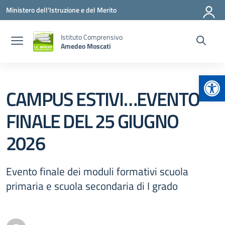
Vai ai contenuti
Vai al menu di navigazione
Vai al footer
Ministero dell'Istruzione e del Merito
Istituto Comprensivo
Amedeo Moscati
Apr
CAMPUS ESTIVI…EVENTO
FINALE DEL 25 GIUGNO
2026
Evento finale dei moduli formativi scuola
primaria e scuola secondaria di I grado