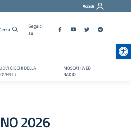
Accedi
Seguici
Cerca
su:
Apr
UOVI GIOCHI DELLA
MOSCATI WEB
IOVENTU’
RADIO
GNO 2026