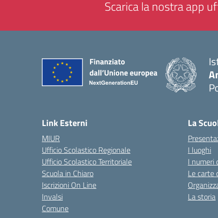
Scarica la nostra app uff
Is
A
P
— 
Link Esterni
La Scuo
MIUR
Presenta
Ufficio Scolastico Regionale
I luoghi
Ufficio Scolastico Territoriale
I numeri 
Scuola in Chiaro
Le carte 
Iscrizioni On Line
Organizz
Invalsi
La storia
Comune