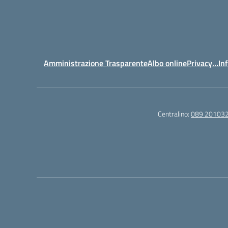
Amministrazione Trasparente
Albo online
Privacy…Inf
Centralino:
089 20103