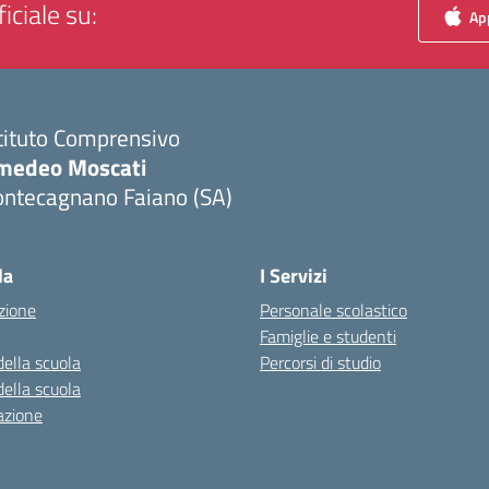
iciale su:
App
tituto Comprensivo
medeo Moscati
ontecagnano Faiano (SA)
Visita la pagina iniziale della scuola
la
I Servizi
zione
Personale scolastico
Famiglie e studenti
della scuola
Percorsi di studio
della scuola
azione