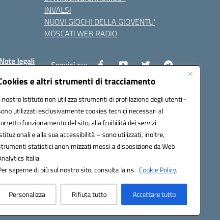
INVALSI
NUOVI GIOCHI DELLA GIOVENTU’
MOSCATI WEB RADIO
Note legali
Seguici su:
Cookies e altri strumenti di tracciamento
Il nostro Istituto non utilizza strumenti di profilazione degli utenti -
8800v@pec.istruzione.it
sono utilizzati esclusivamente cookies tecnici necessari al
corretto funzionamento del sito, alla fruibilità dei servizi
istituzionali e alla sua accessibilità – sono utilizzati, inoltre,
strumenti statistici anonimizzati messi a disposizione da Web
Analytics Italia.
Per saperne di più sul nostro sito, consulta la ns.
Cookie Policy.
Personalizza
Rifiuta tutto
Accettare tutto