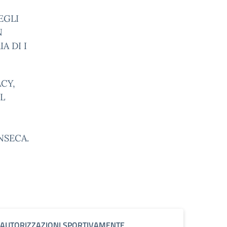
EGLI
N
A DI I
ACY,
L
NSECA.
AUTORIZZAZIONI SPORTIVAMENTE