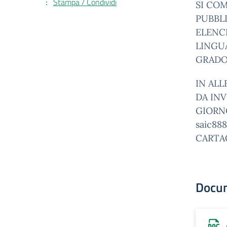
Stampa / Condividi
SI COM
PUBBL
ELENCH
LINGUA
GRADO
IN ALL
DA IN
GIORNO
saic88
CARTAC
Docu