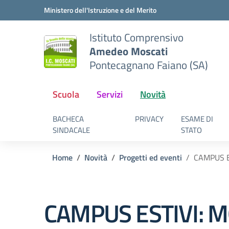
Vai ai contenuti
Vai al menu di navigazione
Vai al footer
Ministero dell'Istruzione e del Merito
Istituto Comprensivo
Amedeo Moscati
Pontecagnano Faiano (SA)
Scuola
Servizi
Novità
BACHECA
PRIVACY
ESAME DI
SINDACALE
STATO
Home
Novità
Progetti ed eventi
CAMPUS E
CAMPUS ESTIVI: 