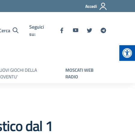
Accedi
Seguici
Cerca
su:
Apr
UOVI GIOCHI DELLA
MOSCATI WEB
IOVENTU’
RADIO
tico dal 1