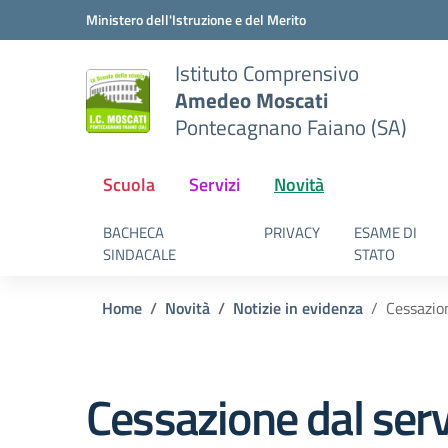
Vai ai contenuti
Vai al menu di navigazione
Vai al footer
Ministero dell'Istruzione e del Merito
Istituto Comprensivo
Amedeo Moscati
Pontecagnano Faiano (SA)
Scuola
Servizi
Novità
BACHECA
PRIVACY
ESAME DI
SINDACALE
STATO
Home
Novità
Notizie in evidenza
Cessazion
Cessazione dal serv