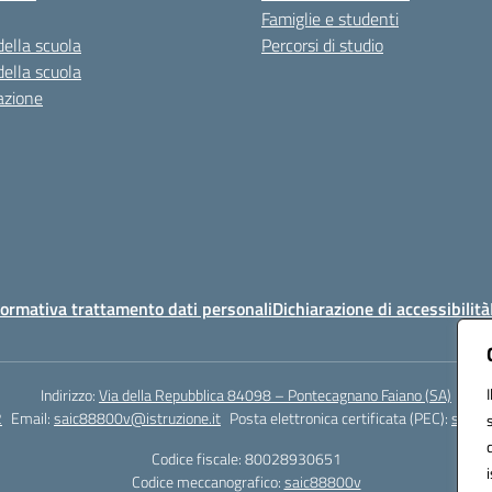
Famiglie e studenti
della scuola
Percorsi di studio
della scuola
azione
ormativa trattamento dati personali
Dichiarazione di accessibilità
Indirizzo:
Via della Repubblica 84098 – Pontecagnano Faiano (SA)
2
Email:
saic88800v@istruzione.it
Posta elettronica certificata (PEC):
saic8
Codice fiscale: 80028930651
Codice meccanografico:
saic88800v