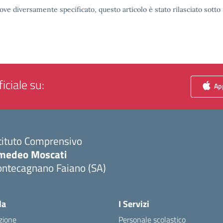
ove diversamente specificato, questo articolo è stato rilasciato sott
iciale su:
App
tituto Comprensivo
medeo Moscati
ontecagnano Faiano (SA)
Visita la pagina iniziale della scuola
la
I Servizi
zione
Personale scolastico