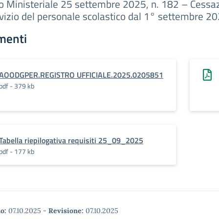
o Ministeriale 25 settembre 2025, n. 182 – Cessaz
rvizio del personale scolastico dal 1° settembre 2
menti
AOODGPER.REGISTRO UFFICIALE.2025.0205851
pdf - 379 kb
Tabella riepilogativa requisiti 25_09_2025
pdf - 177 kb
o:
07.10.2025
-
Revisione:
07.10.2025