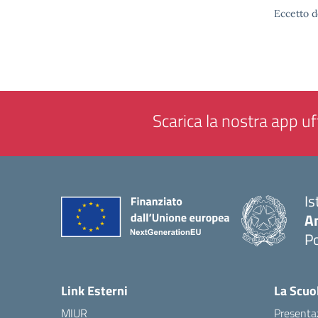
Eccetto d
Scarica la nostra app uff
Is
A
P
— 
Link Esterni
La Scuo
MIUR
Presenta