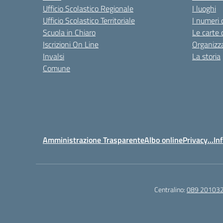
Ufficio Scolastico Regionale
I luoghi
Ufficio Scolastico Territoriale
I numeri 
Scuola in Chiaro
Le carte 
Iscrizioni On Line
Organizz
Invalsi
La storia
Comune
Amministrazione Trasparente
Albo online
Privacy…Inf
Centralino:
089 20103