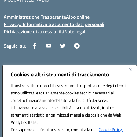
Amministrazione Trasparente
Albo online
Privacy…Informativa trattamento dati personali
Dichiarazione di accessibilità
Note legali
Seguici su:
Indirizzo:
Via della Repubblica 84098 – Pontecagnano Faiano (SA)
Centralino:
Cookies e altri strumenti di tracciamento
089 201032
Email:
saic88800v@istruzione.it
Posta elettronica certificata (PEC):
saic88800v@pec.istruzione.it
Il nostro Istituto non utilizza strumenti di profilazione degli utenti -
Codice fiscale: 80028930651
sono utilizzati esclusivamente cookies tecnici necessari al
Codice meccanografico:
saic88800v
corretto funzionamento del sito, alla fruibilità dei servizi
Codice unico di fatturazione (CUF): UFLEGP
istituzionali e alla sua accessibilità – sono utilizzati, inoltre,
strumenti statistici anonimizzati messi a disposizione da Web
Analytics Italia.
Hosting & Powered by 3D Solution S.r.l.
Per saperne di più sul nostro sito, consulta la ns.
Cookie Policy.
Concept & Design by Designers Italia