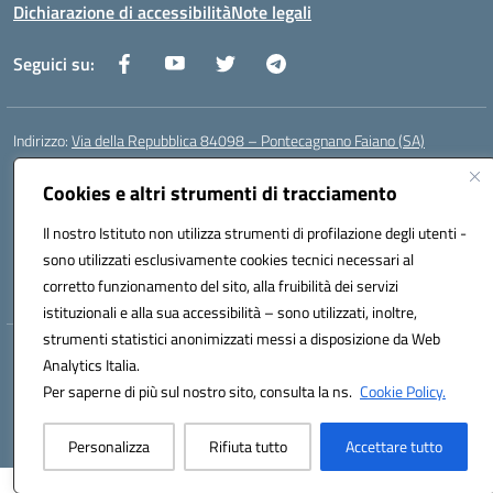
Dichiarazione di accessibilità
Note legali
Seguici su:
Indirizzo:
Via della Repubblica 84098 – Pontecagnano Faiano (SA)
Centralino:
089 201032
Email:
saic88800v@istruzione.it
Posta elettronica certificata (PEC):
saic88800v@pec.istruzione.it
Cookies e altri strumenti di tracciamento
Codice fiscale: 80028930651
Il nostro Istituto non utilizza strumenti di profilazione degli utenti -
Codice meccanografico:
saic88800v
sono utilizzati esclusivamente cookies tecnici necessari al
Codice unico di fatturazione (CUF): UFLEGP
corretto funzionamento del sito, alla fruibilità dei servizi
istituzionali e alla sua accessibilità – sono utilizzati, inoltre,
strumenti statistici anonimizzati messi a disposizione da Web
Hosting & Powered by 3D Solution S.r.l.
Analytics Italia.
Concept & Design by Designers Italia
Per saperne di più sul nostro sito, consulta la ns.
Cookie Policy.
Personalizza
Rifiuta tutto
Accettare tutto