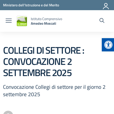
Vai ai contenuti
Vai al menu di navigazione
Vai al footer
Ministero dell'Istruzione e del Merito
Istituto Comprensivo
Amedeo Moscati
Apr
COLLEGI DI SETTORE :
CONVOCAZIONE 2
SETTEMBRE 2025
Convocazione Collegi di settore per il giorno 2
settembre 2025