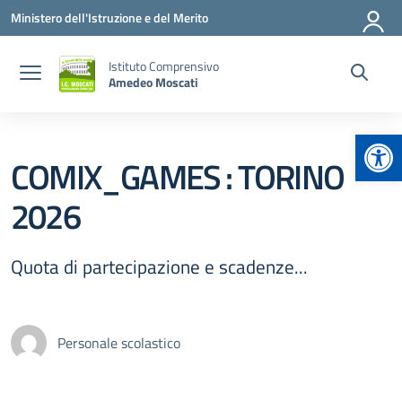
Vai ai contenuti
Vai al menu di navigazione
Vai al footer
Ministero dell'Istruzione e del Merito
Istituto Comprensivo
Amedeo Moscati
Apr
COMIX_GAMES : TORINO
2026
Quota di partecipazione e scadenze...
Personale scolastico