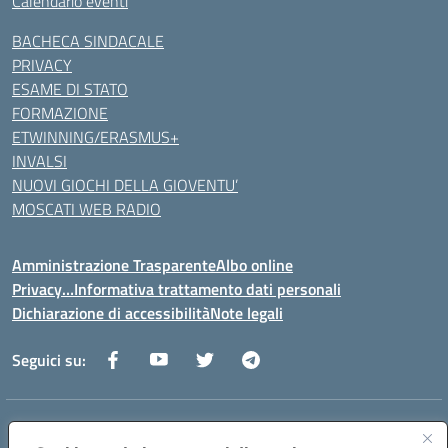
Calendario eventi
BACHECA SINDACALE
PRIVACY
ESAME DI STATO
FORMAZIONE
ETWINNING/ERASMUS+
INVALSI
NUOVI GIOCHI DELLA GIOVENTU’
MOSCATI WEB RADIO
Amministrazione Trasparente
Albo online
Privacy…Informativa trattamento dati personali
Dichiarazione di accessibilità
Note legali
Seguici su:
Indirizzo:
Via della Repubblica 84098 – Pontecagnano Faiano (SA)