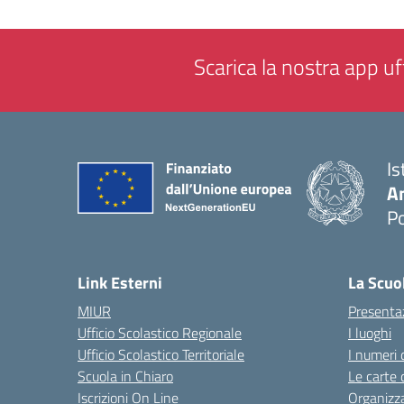
Scarica la nostra app uff
Is
A
P
— 
Link Esterni
La Scuo
MIUR
Presenta
Ufficio Scolastico Regionale
I luoghi
Ufficio Scolastico Territoriale
I numeri 
Scuola in Chiaro
Le carte 
Iscrizioni On Line
Organizz