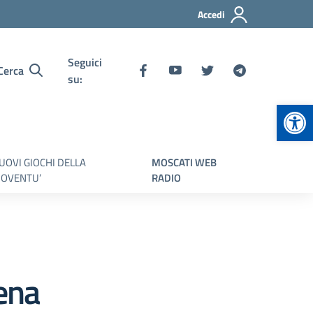
Accedi
Seguici
Cerca
su:
Apr
UOVI GIOCHI DELLA
MOSCATI WEB
IOVENTU’
RADIO
ena