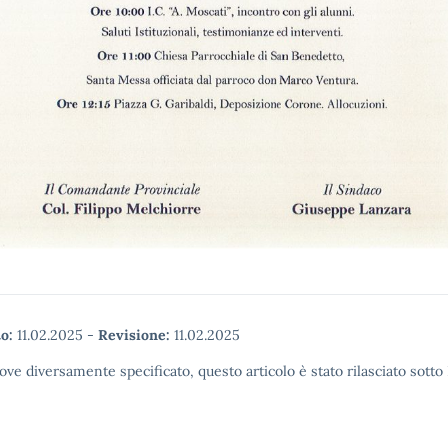
o:
11.02.2025
-
Revisione:
11.02.2025
ove diversamente specificato, questo articolo è stato rilasciato sott