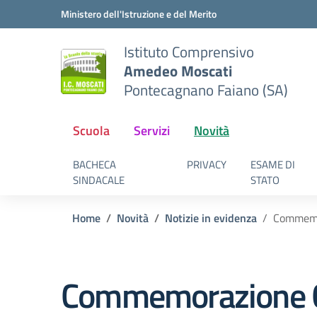
Vai ai contenuti
Vai al menu di navigazione
Vai al footer
Ministero dell'Istruzione e del Merito
Istituto Comprensivo
Amedeo Moscati
Pontecagnano Faiano (SA)
Scuola
Servizi
Novità
BACHECA
PRIVACY
ESAME DI
SINDACALE
STATO
Home
Novità
Notizie in evidenza
Commemor
Commemorazione Ca