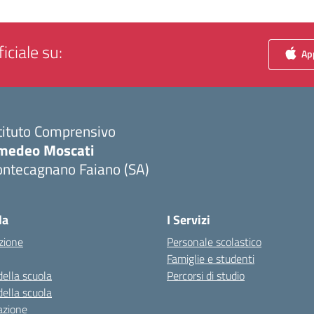
iciale su:
App
tituto Comprensivo
medeo Moscati
ontecagnano Faiano (SA)
Visita la pagina iniziale della scuola
la
I Servizi
zione
Personale scolastico
Famiglie e studenti
della scuola
Percorsi di studio
della scuola
azione