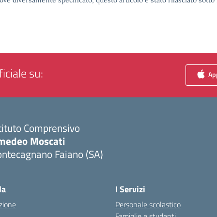
ove diversamente specificato, questo articolo è stato rilasciato sott
iciale su:
App
tituto Comprensivo
medeo Moscati
ontecagnano Faiano (SA)
Visita la pagina iniziale della scuola
la
I Servizi
zione
Personale scolastico
Famiglie e studenti