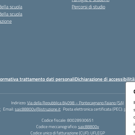
della scuola
Percorsi di studio
della scuola
azione
ormativa trattamento dati personali
Dichiarazione di accessibilità
Indirizzo:
Via della Repubblica 84098 – Pontecagnano Faiano (SA)
2
Email:
saic88800v@istruzione.it
Posta elettronica certificata (PEC):
saic8
Codice fiscale: 80028930651
Codice meccanografico:
saic88800v
Codice unico di fatturazione (CUF): UFLEGP