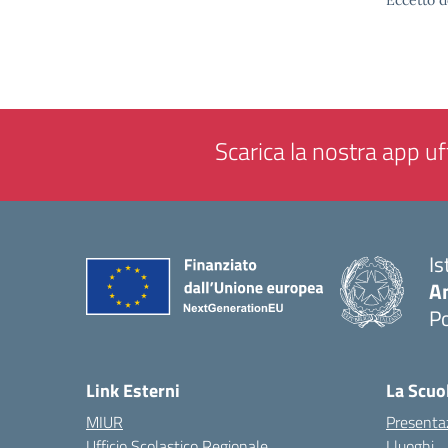
Eccetto d
Scarica la nostra app uff
Is
A
P
— 
Link Esterni
La Scuo
MIUR
Presenta
Ufficio Scolastico Regionale
I luoghi