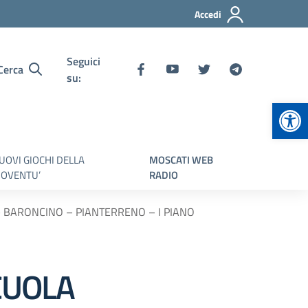
Accedi
Seguici
Cerca
su:
Apr
UOVI GIOCHI DELLA
MOSCATI WEB
IOVENTU’
RADIO
 BARONCINO – PIANTERRENO – I PIANO
CUOLA