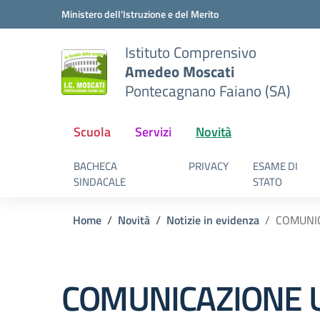
Vai ai contenuti
Vai al menu di navigazione
Vai al footer
Ministero dell'Istruzione e del Merito
Istituto Comprensivo
Amedeo Moscati
Pontecagnano Faiano (SA)
Scuola
Servizi
Novità
BACHECA
PRIVACY
ESAME DI
SINDACALE
STATO
Home
Novità
Notizie in evidenza
COMUNIC
COMUNICAZIONE 