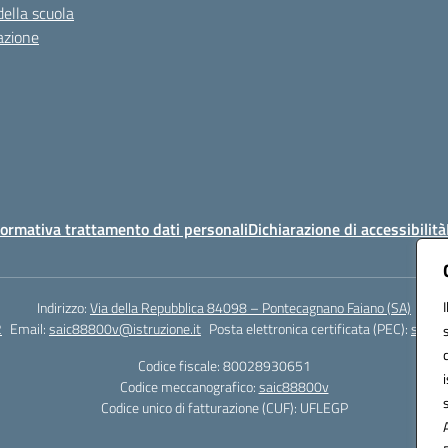
della scuola
azione
ormativa trattamento dati personali
Dichiarazione di accessibilità
Indirizzo:
Via della Repubblica 84098 – Pontecagnano Faiano (SA)
2
Email:
saic88800v@istruzione.it
Posta elettronica certificata (PEC):
saic8
Codice fiscale: 80028930651
Codice meccanografico:
saic88800v
Codice unico di fatturazione (CUF): UFLEGP