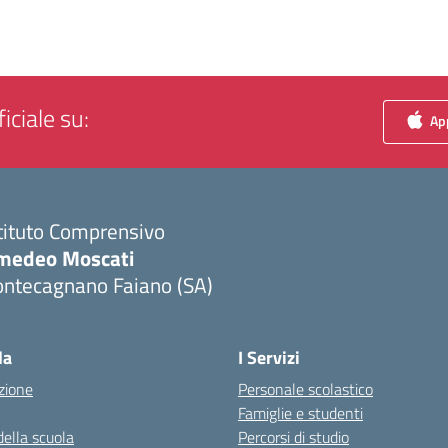
iciale su:
App
tituto Comprensivo
medeo Moscati
ontecagnano Faiano (SA)
Visita la pagina iniziale della scuola
la
I Servizi
zione
Personale scolastico
Famiglie e studenti
della scuola
Percorsi di studio