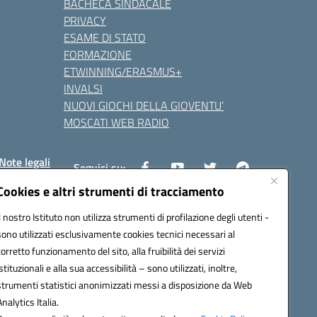
BACHECA SINDACALE
PRIVACY
ESAME DI STATO
FORMAZIONE
ETWINNING/ERASMUS+
INVALSI
NUOVI GIOCHI DELLA GIOVENTU’
MOSCATI WEB RADIO
Note legali
Seguici su:
Cookies e altri strumenti di tracciamento
Il nostro Istituto non utilizza strumenti di profilazione degli utenti -
8800v@pec.istruzione.it
sono utilizzati esclusivamente cookies tecnici necessari al
corretto funzionamento del sito, alla fruibilità dei servizi
istituzionali e alla sua accessibilità – sono utilizzati, inoltre,
strumenti statistici anonimizzati messi a disposizione da Web
Analytics Italia.