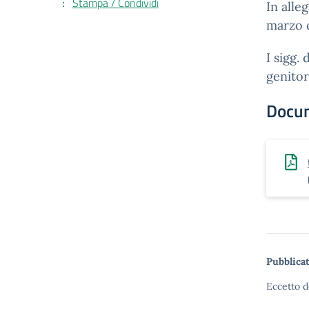
Stampa / Condividi
In alle
marzo c
I sigg.
genitor
Docu
Pubblicat
Eccetto d