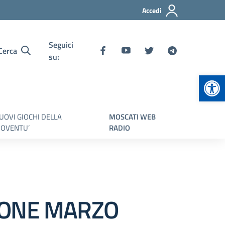
Accedi
Seguici
Cerca
su:
Apr
UOVI GIOCHI DELLA
MOSCATI WEB
IOVENTU’
RADIO
ZIONE MARZO