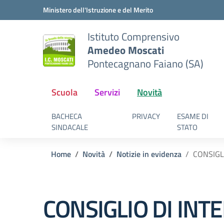
Vai ai contenuti
Vai al menu di navigazione
Vai al footer
Ministero dell'Istruzione e del Merito
Istituto Comprensivo
Amedeo Moscati
Pontecagnano Faiano (SA)
Scuola
Servizi
Novità
BACHECA
PRIVACY
ESAME DI
SINDACALE
STATO
Home
Novità
Notizie in evidenza
CONSIGL
CONSIGLIO DI IN