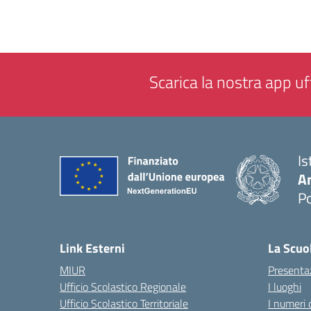
Scarica la nostra app uff
Is
A
P
— 
Link Esterni
La Scuo
MIUR
Presenta
Ufficio Scolastico Regionale
I luoghi
Ufficio Scolastico Territoriale
I numeri 