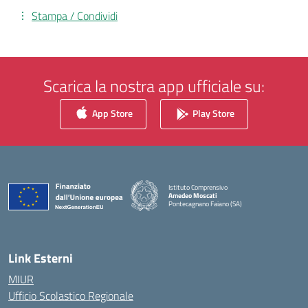
Stampa / Condividi
Scarica la nostra app ufficiale su:
App Store
Play Store
Istituto Comprensivo
Amedeo Moscati
Pontecagnano Faiano (SA)
— Visita la pagina iniziale della scuola
Link Esterni
MIUR
Ufficio Scolastico Regionale