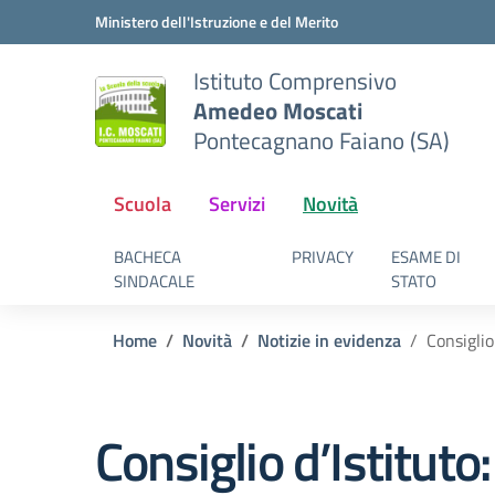
Vai ai contenuti
Vai al menu di navigazione
Vai al footer
Ministero dell'Istruzione e del Merito
Istituto Comprensivo
Amedeo Moscati
Pontecagnano Faiano (SA)
Scuola
Servizi
Novità
BACHECA
PRIVACY
ESAME DI
SINDACALE
STATO
Home
Novità
Notizie in evidenza
Consiglio
Consiglio d’Istitut