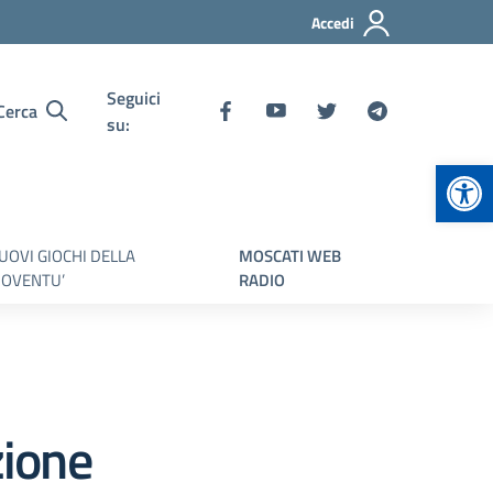
Accedi
Seguici
Cerca
su:
Apr
UOVI GIOCHI DELLA
MOSCATI WEB
IOVENTU’
RADIO
zione