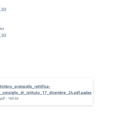
9.30
bo
.30
ades
timbro_protocollo_rettifica-
_consiglio_di_istituto_17_dicembre_24.pdf.pades
pdf - 160 kb