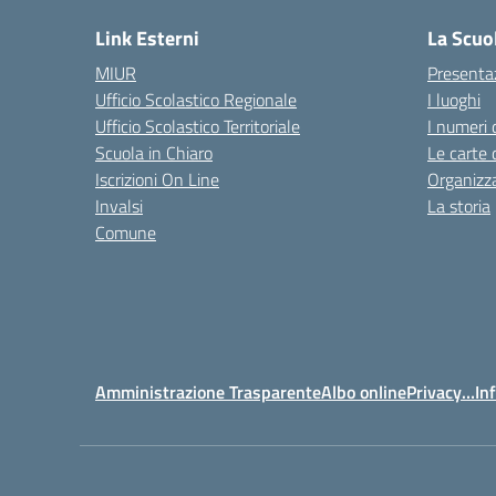
Link Esterni
La Scuo
MIUR
Presenta
Ufficio Scolastico Regionale
I luoghi
Ufficio Scolastico Territoriale
I numeri 
Scuola in Chiaro
Le carte 
Iscrizioni On Line
Organizz
Invalsi
La storia
Comune
Amministrazione Trasparente
Albo online
Privacy…Inf