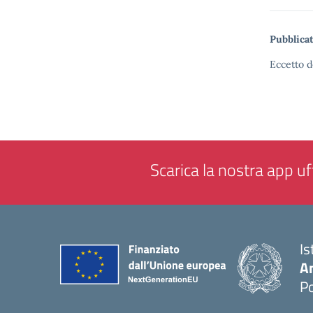
Pubblicat
Eccetto d
Scarica la nostra app uff
Is
A
P
— 