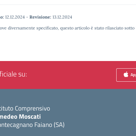
o:
12.12.2024
-
Revisione:
13.12.2024
ove diversamente specificato, questo articolo è stato rilasciato sott
iciale su:
App
tituto Comprensivo
medeo Moscati
ontecagnano Faiano (SA)
Visita la pagina iniziale della scuola