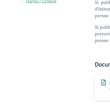
Stampa / Condividi
Si pubb
d’Istit
presso 
Si pubb
pretori
presso 
Docu