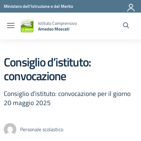
Vai ai contenuti
Vai al menu di navigazione
Vai al footer
Ministero dell'Istruzione e del Merito
Istituto Comprensivo
Amedeo Moscati
Consiglio d’istituto:
convocazione
Consiglio d'istituto: convocazione per il giorno
20 maggio 2025
Personale scolastico