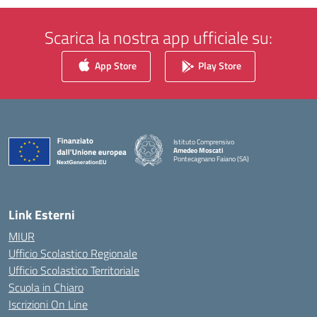
Scarica la nostra app ufficiale su:
App Store
Play Store
Istituto Comprensivo
Amedeo Moscati
Pontecagnano Faiano (SA)
— Visita la pagina iniziale della scuola
Link Esterni
MIUR
Ufficio Scolastico Regionale
Ufficio Scolastico Territoriale
Scuola in Chiaro
Iscrizioni On Line