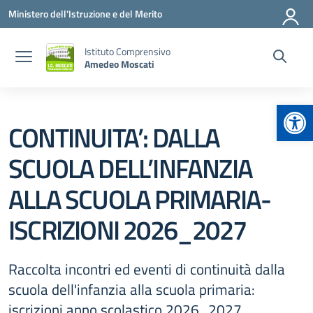
Vai ai contenuti
Vai al menu di navigazione
Vai al footer
Ministero dell'Istruzione e del Merito
Istituto Comprensivo
Amedeo Moscati
Apr
CONTINUITA’: DALLA
SCUOLA DELL’INFANZIA
ALLA SCUOLA PRIMARIA-
ISCRIZIONI 2026_2027
Raccolta incontri ed eventi di continuità dalla
scuola dell'infanzia alla scuola primaria:
iscrizioni anno scolastico 2026_2027