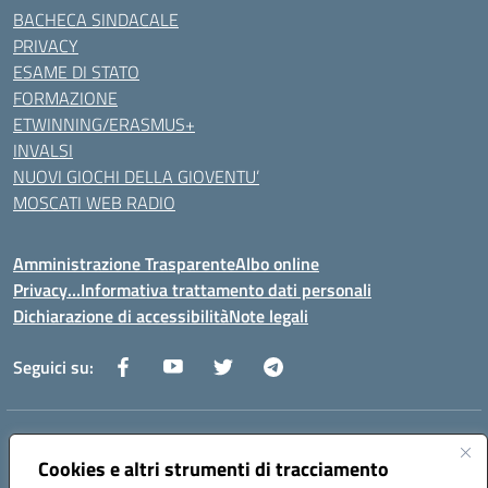
BACHECA SINDACALE
PRIVACY
ESAME DI STATO
FORMAZIONE
ETWINNING/ERASMUS+
INVALSI
NUOVI GIOCHI DELLA GIOVENTU’
MOSCATI WEB RADIO
Amministrazione Trasparente
Albo online
Privacy…Informativa trattamento dati personali
Dichiarazione di accessibilità
Note legali
Seguici su:
Indirizzo:
Via della Repubblica 84098 – Pontecagnano Faiano (SA)
Centralino:
Cookies e altri strumenti di tracciamento
089 201032
Email:
saic88800v@istruzione.it