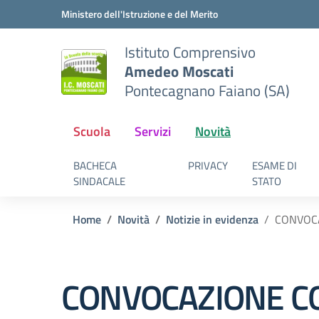
Vai ai contenuti
Vai al menu di navigazione
Vai al footer
Ministero dell'Istruzione e del Merito
Istituto Comprensivo
Amedeo Moscati
Pontecagnano Faiano (SA)
Scuola
Servizi
Novità
BACHECA
PRIVACY
ESAME DI
SINDACALE
STATO
Home
Novità
Notizie in evidenza
CONVOCA
CONVOCAZIONE CO