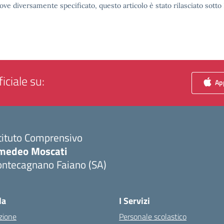
ove diversamente specificato, questo articolo è stato rilasciato sott
iciale su:
App
tituto Comprensivo
medeo Moscati
ontecagnano Faiano (SA)
Visita la pagina iniziale della scuola
la
I Servizi
zione
Personale scolastico