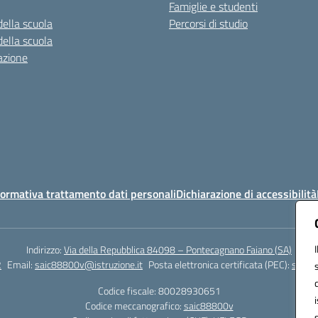
Famiglie e studenti
della scuola
Percorsi di studio
della scuola
azione
ormativa trattamento dati personali
Dichiarazione di accessibilità
Indirizzo:
Via della Repubblica 84098 – Pontecagnano Faiano (SA)
2
Email:
saic88800v@istruzione.it
Posta elettronica certificata (PEC):
saic8
Codice fiscale: 80028930651
Codice meccanografico:
saic88800v