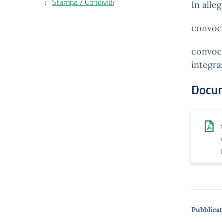
Stampa / Condividi
In alleg
convoc
convoca
integra
Docu
Pubblicat