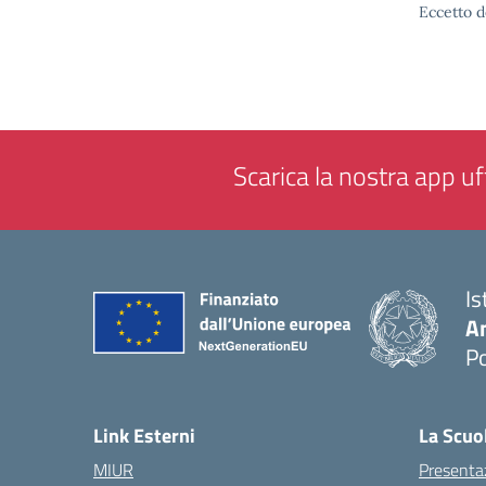
Eccetto d
Scarica la nostra app uff
Is
A
P
— 
Link Esterni
La Scuo
MIUR
Presenta