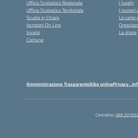
Ufficio Scolastico Regionale
I luoghi
Ufficio Scolastico Territoriale
I numeri 
Scuola in Chiaro
Le carte 
Iscrizioni On Line
Organizz
Invalsi
La storia
Comune
Amministrazione Trasparente
Albo online
Privacy…Inf
Centralino:
089 20103