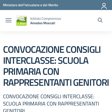
Vai ai contenuti
Vai al menu di navigazione
Vai al footer
Ministero dell'Istruzione e del Merito
Istituto Comprensivo
Amedeo Moscati
CONVOCAZIONE CONSIGLI
INTERCLASSE: SCUOLA
PRIMARIA CON
RAPPRESENTANTI GENITORI
CONVOCAZIONE CONSIGLI INTERCLASSE:
SCUOLA PRIMARIA CON RAPPRESENTANTI
GENITORI