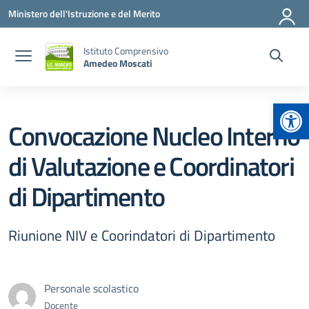
Vai ai contenuti
Vai al menu di navigazione
Vai al footer
Ministero dell'Istruzione e del Merito
Istituto Comprensivo
Amedeo Moscati
Apr
Convocazione Nucleo Interno
di Valutazione e Coordinatori
di Dipartimento
Riunione NIV e Coorindatori di Dipartimento
Personale scolastico
Docente