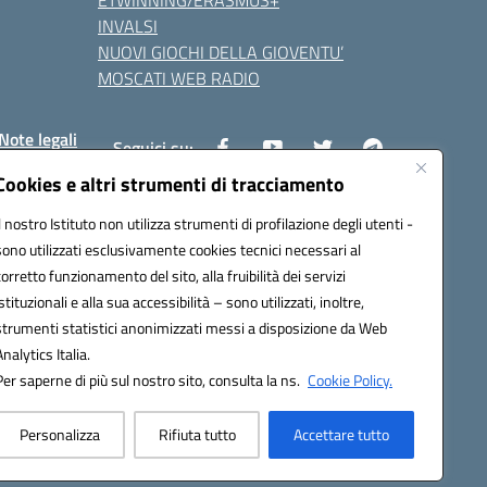
ETWINNING/ERASMUS+
INVALSI
NUOVI GIOCHI DELLA GIOVENTU’
MOSCATI WEB RADIO
Note legali
Seguici su:
Cookies e altri strumenti di tracciamento
Il nostro Istituto non utilizza strumenti di profilazione degli utenti -
8800v@pec.istruzione.it
sono utilizzati esclusivamente cookies tecnici necessari al
corretto funzionamento del sito, alla fruibilità dei servizi
istituzionali e alla sua accessibilità – sono utilizzati, inoltre,
strumenti statistici anonimizzati messi a disposizione da Web
Analytics Italia.
Per saperne di più sul nostro sito, consulta la ns.
Cookie Policy.
Personalizza
Rifiuta tutto
Accettare tutto