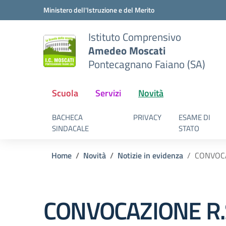
Vai ai contenuti
Vai al menu di navigazione
Vai al footer
Ministero dell'Istruzione e del Merito
Istituto Comprensivo
Amedeo Moscati
Pontecagnano Faiano (SA)
Scuola
Servizi
Novità
BACHECA
PRIVACY
ESAME DI
SINDACALE
STATO
Home
Novità
Notizie in evidenza
CONVOCA
CONVOCAZIONE R.S