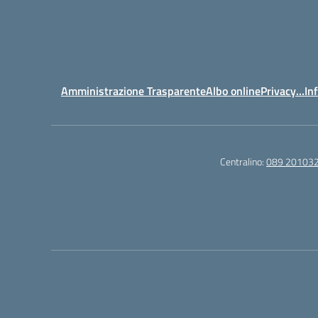
Amministrazione Trasparente
Albo online
Privacy…Inf
Centralino:
089 20103