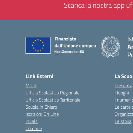
Scarica la nostra app uff
Is
A
P
— 
Link Esterni
La Scuo
MIUR
Presenta
Ufficio Scolastico Regionale
I luoghi
Ufficio Scolastico Territoriale
I numeri 
Scuola in Chiaro
Le carte 
Iscrizioni On Line
Organizz
Invalsi
La storia
Comune