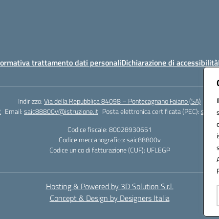
ormativa trattamento dati personali
Dichiarazione di accessibilità
Indirizzo:
Via della Repubblica 84098 – Pontecagnano Faiano (SA)
2
Email:
saic88800v@istruzione.it
Posta elettronica certificata (PEC):
saic8
Codice fiscale: 80028930651
Codice meccanografico:
saic88800v
Codice unico di fatturazione (CUF): UFLEGP
Hosting & Powered by 3D Solution S.r.l.
Concept & Design by Designers Italia