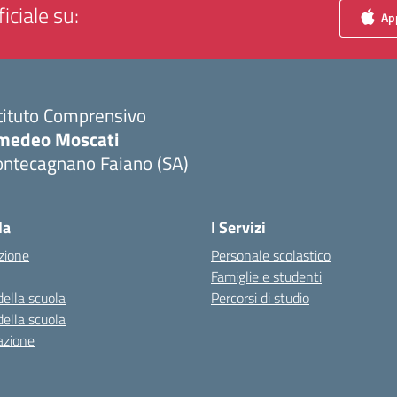
iciale su:
App
tituto Comprensivo
medeo Moscati
ontecagnano Faiano (SA)
Visita la pagina iniziale della scuola
la
I Servizi
zione
Personale scolastico
Famiglie e studenti
della scuola
Percorsi di studio
della scuola
azione