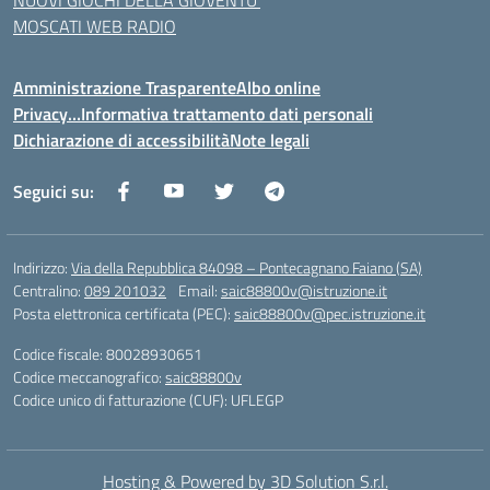
NUOVI GIOCHI DELLA GIOVENTU’
MOSCATI WEB RADIO
Amministrazione Trasparente
Albo online
Privacy…Informativa trattamento dati personali
Dichiarazione di accessibilità
Note legali
Seguici su:
Indirizzo:
Via della Repubblica 84098 – Pontecagnano Faiano (SA)
Centralino:
089 201032
Email:
saic88800v@istruzione.it
Posta elettronica certificata (PEC):
saic88800v@pec.istruzione.it
Codice fiscale: 80028930651
Codice meccanografico:
saic88800v
Codice unico di fatturazione (CUF): UFLEGP
Hosting & Powered by 3D Solution S.r.l.