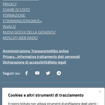
PRIVACY
ESAME DI STATO
FORMAZIONE
ETWINNING/ERASMUS+
INVALSI
NUOVI GIOCHI DELLA GIOVENTU’
MOSCATI WEB RADIO
Amministrazione Trasparente
Albo online
Privacy…Informativa trattamento dati personali
Dichiarazione di accessibilità
Note legali
Seguici su:
Indirizzo:
Via della Repubblica 84098 – Pontecagnano Faiano (SA)
Centralino:
Cookies e altri strumenti di tracciamento
089 201032
Email:
saic88800v@istruzione.it
Posta elettronica certificata (PEC):
saic88800v@pec.istruzione.it
Il nostro Istituto non utilizza strumenti di profilazione degli utenti -