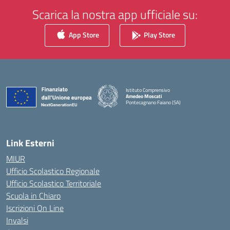
Scarica la nostra app ufficiale su:
App Store
Play Store
Istituto Comprensivo
Amedeo Moscati
Pontecagnano Faiano (SA)
— Visita la pagina iniziale della scuola
Link Esterni
MIUR
Ufficio Scolastico Regionale
Ufficio Scolastico Territoriale
Scuola in Chiaro
Iscrizioni On Line
Invalsi