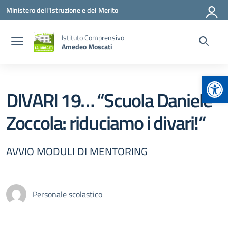
Vai ai contenuti
Vai al menu di navigazione
Vai al footer
Ministero dell'Istruzione e del Merito
Istituto Comprensivo
Amedeo Moscati
Apr
DIVARI 19… “Scuola Daniele
Zoccola: riduciamo i divari!”
AVVIO MODULI DI MENTORING
Personale scolastico