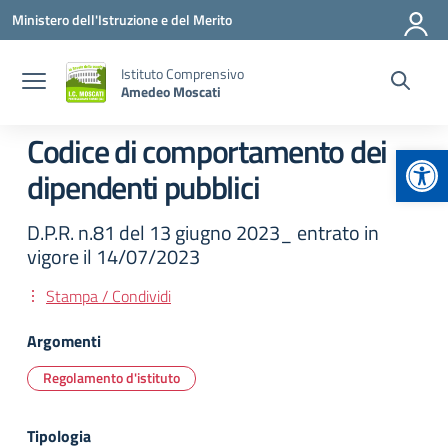
Vai ai contenuti
Vai al menu di navigazione
Vai al footer
Ministero dell'Istruzione e del Merito
Istituto Comprensivo
Amedeo Moscati
Codice di comportamento dei
Apr
dipendenti pubblici
D.P.R. n.81 del 13 giugno 2023_ entrato in
vigore il 14/07/2023
Stampa / Condividi
Argomenti
Regolamento d'istituto
Tipologia