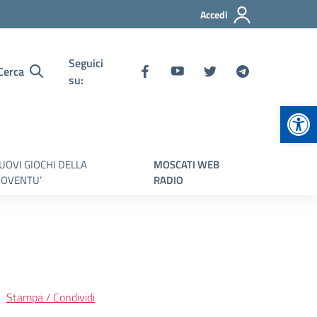
Accedi
Seguici
Cerca
su:
Apr
UOVI GIOCHI DELLA
MOSCATI WEB
IOVENTU’
RADIO
Stampa / Condividi