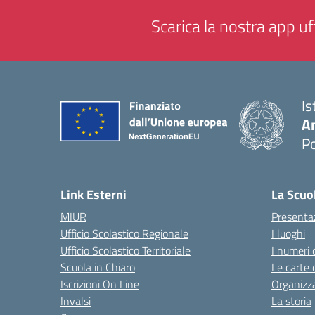
Scarica la nostra app uff
Is
A
P
— 
Link Esterni
La Scuo
MIUR
Presenta
Ufficio Scolastico Regionale
I luoghi
Ufficio Scolastico Territoriale
I numeri 
Scuola in Chiaro
Le carte 
Iscrizioni On Line
Organizz
Invalsi
La storia