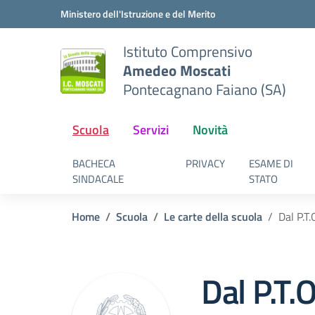
Vai ai contenuti
Vai al menu di navigazione
Vai al footer
Ministero dell'Istruzione e del Merito
Istituto Comprensivo
Amedeo Moscati
Pontecagnano Faiano (SA)
Scuola
Servizi
Novità
BACHECA
PRIVACY
ESAME DI
SINDACALE
STATO
Home
Scuola
Le carte della scuola
Dal P.T
Dal P.T.