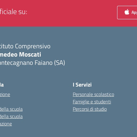
iciale su:
App
tituto Comprensivo
medeo Moscati
ontecagnano Faiano (SA)
Visita la pagina iniziale della scuola
la
I Servizi
zione
Personale scolastico
Famiglie e studenti
della scuola
Percorsi di studio
della scuola
azione