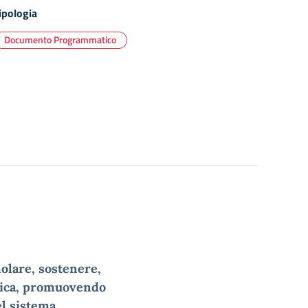
ipologia
Documento Programmatico
olare, sostenere,
tica, promuovendo
el sistema