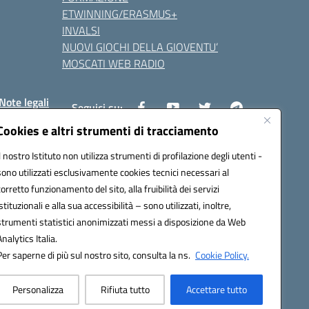
ETWINNING/ERASMUS+
INVALSI
NUOVI GIOCHI DELLA GIOVENTU’
MOSCATI WEB RADIO
Note legali
Seguici su:
Cookies e altri strumenti di tracciamento
Il nostro Istituto non utilizza strumenti di profilazione degli utenti -
8800v@pec.istruzione.it
sono utilizzati esclusivamente cookies tecnici necessari al
corretto funzionamento del sito, alla fruibilità dei servizi
istituzionali e alla sua accessibilità – sono utilizzati, inoltre,
strumenti statistici anonimizzati messi a disposizione da Web
Analytics Italia.
Per saperne di più sul nostro sito, consulta la ns.
Cookie Policy.
Personalizza
Rifiuta tutto
Accettare tutto