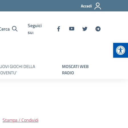
Accedi
Seguici
Cerca
su:
Apr
UOVI GIOCHI DELLA
MOSCATI WEB
IOVENTU’
RADIO
Stampa / Condividi