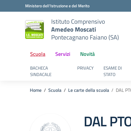
Vai ai contenuti
Vai al menu di navigazione
Vai al footer
Ministero dell'Istruzione e del Merito
Istituto Comprensivo
Amedeo Moscati
Pontecagnano Faiano (SA)
Scuola
Servizi
Novità
BACHECA
PRIVACY
ESAME DI
SINDACALE
STATO
Home
Scuola
Le carte della scuola
DAL P
DAL PT