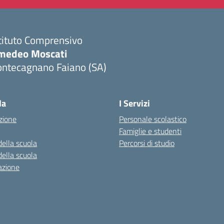
tituto Comprensivo
medeo Moscati
ontecagnano Faiano (SA)
Visita la pagina iniziale della scuola
la
I Servizi
zione
Personale scolastico
Famiglie e studenti
della scuola
Percorsi di studio
della scuola
azione