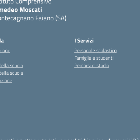
tituto Comprensivo
medeo Moscati
ontecagnano Faiano (SA)
Visita la pagina iniziale della scuola
la
I Servizi
zione
Personale scolastico
Famiglie e studenti
della scuola
Percorsi di studio
della scuola
azione