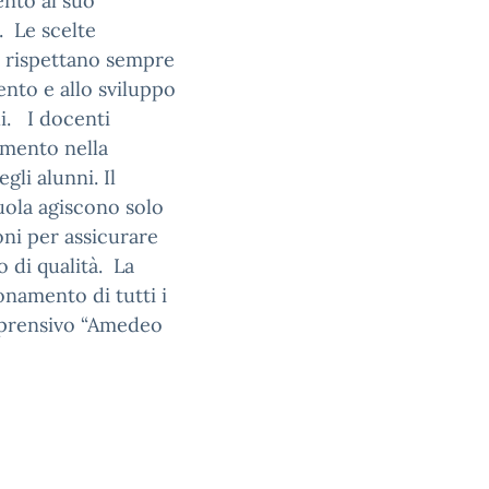
ento al suo
. Le scelte
to rispettano sempre
mento e allo sviluppo
li. I docenti
namento nella
gli alunni. Il
cuola agiscono solo
oni per assicurare
o di qualità. La
onamento di tutti i
omprensivo “Amedeo