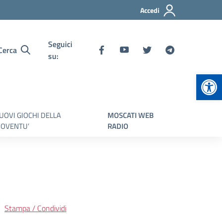
Accedi
Seguici
Cerca
su:
Apr
UOVI GIOCHI DELLA
MOSCATI WEB
IOVENTU’
RADIO
Stampa / Condividi