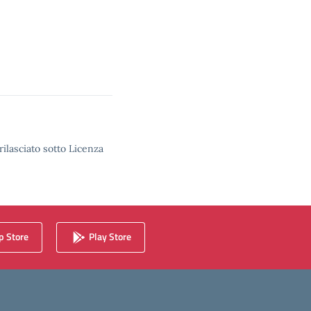
rilasciato sotto Licenza
 Store
Play Store