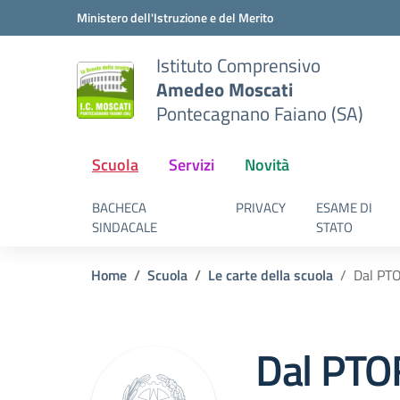
Vai ai contenuti
Vai al menu di navigazione
Vai al footer
Ministero dell'Istruzione e del Merito
Istituto Comprensivo
Amedeo Moscati
Pontecagnano Faiano (SA)
Scuola
Servizi
Novità
BACHECA
PRIVACY
ESAME DI
SINDACALE
STATO
Home
Scuola
Le carte della scuola
Dal PTO
Dal PTO