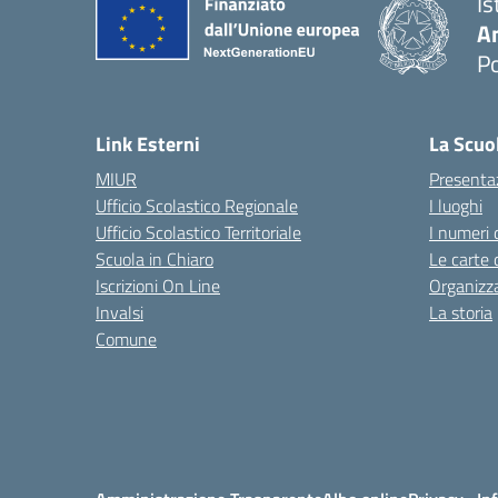
Is
A
P
— 
Link Esterni
La Scuo
MIUR
Presenta
Ufficio Scolastico Regionale
I luoghi
Ufficio Scolastico Territoriale
I numeri 
Scuola in Chiaro
Le carte 
Iscrizioni On Line
Organizz
Invalsi
La storia
Comune