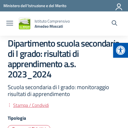
Vai ai contenuti
Vai al menu di navigazione
Vai al footer
Ministero dell'Istruzione e del Merito
Istituto Comprensivo
Amedeo Moscati
Dipartimento scuola secondaria
Apr
di I grado: risultati di
apprendimento a.s.
2023_2024
Scuola secondaria di I grado: monitoraggio
risultati di apprendimento
Stampa / Condividi
Tipologia