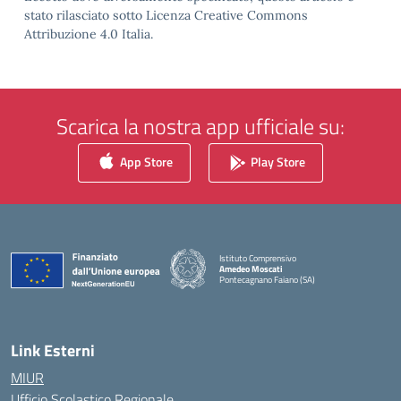
stato rilasciato sotto Licenza Creative Commons
Attribuzione 4.0 Italia.
Scarica la nostra app ufficiale su:
App Store
Play Store
Istituto Comprensivo
Amedeo Moscati
Pontecagnano Faiano (SA)
— Visita la pagina iniziale della scuola
Link Esterni
MIUR
Ufficio Scolastico Regionale